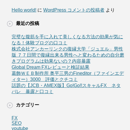
Hello world!
に
WordPress コメントの投稿者
より
最近の投稿
完璧な腹筋を手に入れて美しくなる方法の効果が気に
なる！体験ブログの口コミ
株式会社アンカーリンクの復縁大学「ジュエル」男性
版 ７７日間で復縁出来る男性へと変わるための自分磨
きプログラムは効果ないの？内容暴露
Global Dream FXレビューと検証結果
葛飾ＷＥＢ制作所 奥平三男のFineditor（ファインエデ
ィター）3000 評価とクチコミ
話題の【JCB・AMEX版】Go!Go!!スキャルFX ネタ
バレ 暴露と口コミ
カテゴリー
FX
SEO
youtube