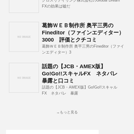
クロスリテイリング株式会社のGlobal Dream
FXの効果は嘘だ
葛飾ＷＥＢ制作所 奥平三男の
Fineditor（ファインエディター）
3000 評価とクチコミ
葛飾ＷＥＢ制作所 奥平三男のFineditor（ファイ
ンエディター）3
話題の【JCB・AMEX版】
Go!Go!!スキャルFX ネタバレ
暴露と口コミ
話題の【JCB・AMEX版】Go!Go!!スキャル
FX ネタバレ 暴露
→もっと見る