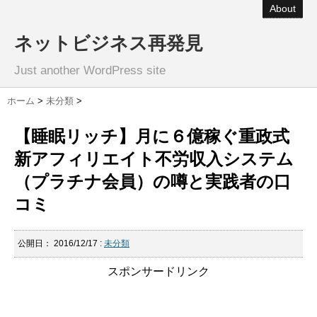
About
ネットビジネス再発見
Just another WordPress site
ホーム
>
未分類
>
【睡眠リッチ】月に６億稼ぐ重政式
新アフィリエイト不労収入システム
（プラチナ会員）の噂と実践者の口
コミ
公開日：
2016/12/17
:
未分類
スポンサードリンク