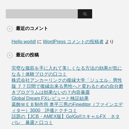
最近のコメント
Hello world!
に
WordPress コメントの投稿者
より
最近の投稿
完璧な腹筋を手に入れて美しくなる方法の効果が気に
なる！体験ブログの口コミ
株式会社アンカーリンクの復縁大学「ジュエル」男性
版 ７７日間で復縁出来る男性へと変わるための自分磨
きプログラムは効果ないの？内容暴露
Global Dream FXレビューと検証結果
葛飾ＷＥＢ制作所 奥平三男のFineditor（ファインエデ
ィター）3000 評価とクチコミ
話題の【JCB・AMEX版】Go!Go!!スキャルFX ネタ
バレ 暴露と口コミ