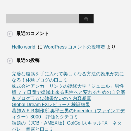
最近のコメント
Hello world!
に
WordPress コメントの投稿者
より
最近の投稿
完璧な腹筋を手に入れて美しくなる方法の効果が気に
なる！体験ブログの口コミ
株式会社アンカーリンクの復縁大学「ジュエル」男性
版 ７７日間で復縁出来る男性へと変わるための自分磨
きプログラムは効果ないの？内容暴露
Global Dream FXレビューと検証結果
葛飾ＷＥＢ制作所 奥平三男のFineditor（ファインエデ
ィター）3000 評価とクチコミ
話題の【JCB・AMEX版】Go!Go!!スキャルFX ネタ
バレ 暴露と口コミ