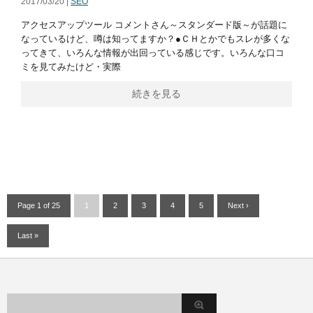
2017/03/20 |
SEO
アクセスアップツール コメントさん～スタンダード版～が話題に
なっているけど、噂は知ってますか？●ＣＨとかでもスレが多くな
ってきて、いろんな情報が出回っている感じです。いろんな口コ
ミを見てみたけど・実際
続きを見る
Page 1 of 25
1
2
3
4
5
Next ›
Last »