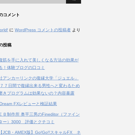
のコメント
orld!
に
WordPress コメントの投稿者
より
の投稿
腹筋を手に入れて美しくなる方法の効果が
る！体験ブログの口コミ
社アンカーリンクの復縁大学「ジュエル」
 ７７日間で復縁出来る男性へと変わるため
磨きプログラムは効果ないの？内容暴露
al Dream FXレビューと検証結果
Ｂ制作所 奥平三男のFineditor（ファイン
ター）3000 評価とクチコミ
JCB・AMEX版】Go!Go!!スキャルFX ネ