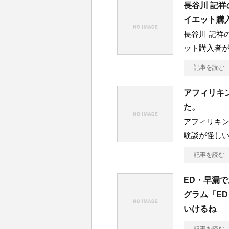
長谷川 記祥の
イエット購
長谷川 記祥の
ット購入者
記事を読む
アフィリキン
た。
アフィリキン
験談が怪しい
記事を読む
ED・早漏
グラム「E
いけるね