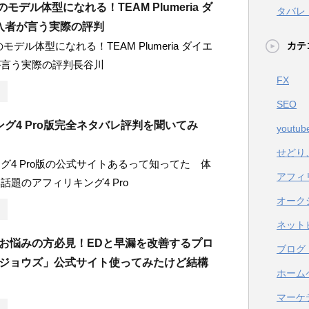
モデル体型になれる！TEAM Plumeria ダ
タバレ
入者が言う実際の評判
モデル体型になれる！TEAM Plumeria ダイエ
カテ
が言う実際の評判長谷川
FX
SEO
グ4 Pro版完全ネタバレ評判を聞いてみ
youtub
せどり
グ4 Pro版の公式サイトあるって知ってた 体
アフィ
話題のアフィリキング4 Pro
オーク
ネット
でお悩みの方必見！EDと早漏を改善するプロ
ブログ
Dジョウズ」公式サイト使ってみたけど結構
ホーム
マーケ