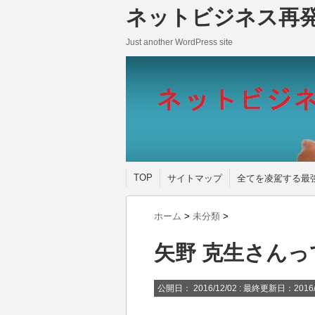
ネットビジネス再
Just another WordPress site
TOP
サイトマップ
全てを凌駕する最
ホーム
>
未分類
>
矢野 克生さん
公開日：
2016/12/02
: 最終更新日：2016/