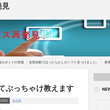
発見
強ロボットの登場
全部自動でほったらかしのソフト見つけました。
業
ってぶっちゃけ教えます
NE
12/02
未分類