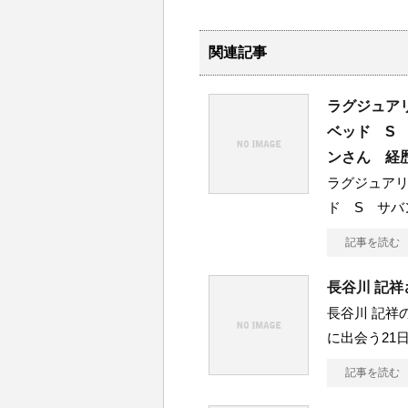
関連記事
ラグジュアリ
ベッド S
ンさん 経
ラグジュアリ
ド S サバ
記事を読む
長谷川 記
長谷川 記祥
に出会う21
記事を読む