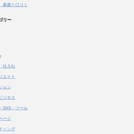
 暴露と口コミ
ゴリー
e
、仕入れ
リエイト
ション
ビジネス
・SNS・ツール
ページ
ティング