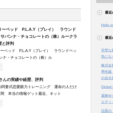
最近
Hello w
ーベッド P.L.A.Y（プレイ） ラウンド
 サバンナ・チョコレートの（株）ルークラ
最近
歴と評判
完璧な
ーベッド P.L.A.Y（プレイ） ラウンドベッ
気にな
ンナ・チョコレートの（株）ル
株式会
男性版
の自分
祥さんの実績や経歴、評判
の阿妻式恋愛眼力トレーニング 運命の人だけ
Glob
日間 本当の情報ゲット最近、ネット
葛飾ＷＥ
エディ
話題の【