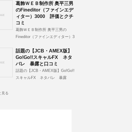
葛飾ＷＥＢ制作所 奥平三男
のFineditor（ファインエデ
ィター）3000 評価とクチ
コミ
葛飾ＷＥＢ制作所 奥平三男の
Fineditor（ファインエディター）3
話題の【JCB・AMEX版】
Go!Go!!スキャルFX ネタ
バレ 暴露と口コミ
話題の【JCB・AMEX版】Go!Go!!
スキャルFX ネタバレ 暴露
と見る