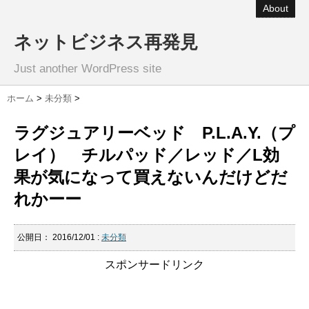
About
ネットビジネス再発見
Just another WordPress site
ホーム
>
未分類
>
ラグジュアリーベッド P.L.A.Y.（プ
レイ） チルパッド／レッド／L効
果が気になって買えないんだけどだ
れかーー
公開日：
2016/12/01
:
未分類
スポンサードリンク