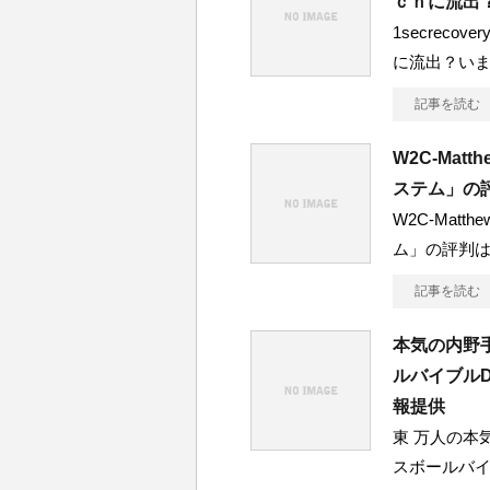
ｃｈに流出
1secrec
に流出？い
記事を読む
W2C-Ma
ステム」の
W2C-Mat
ム」の評判
記事を読む
本気の内野
ルバイブル
報提供
東 万人の本
スボールバイ