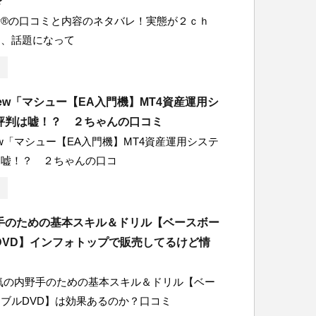
？
overy®の口コミと内容のネタバレ！実態が２ｃｈ
ま、話題になって
tthew「マシュー【EA入門機】MT4資産運用シ
評判は嘘！？ ２ちゃんの口コミ
thew「マシュー【EA入門機】MT4資産運用システ
は嘘！？ ２ちゃんの口コ
手のための基本スキル＆ドリル【ベースボー
DVD】インフォトップで販売してるけど情
気の内野手のための基本スキル＆ドリル【ベー
ブルDVD】は効果あるのか？口コミ