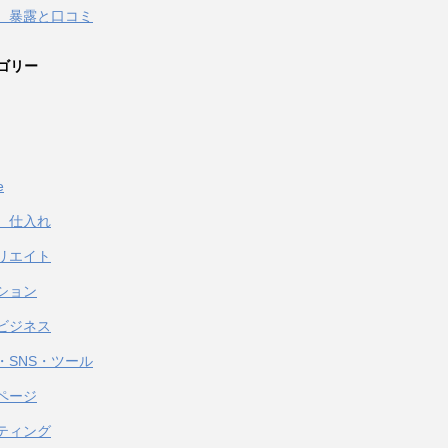
 暴露と口コミ
ゴリー
e
、仕入れ
リエイト
ション
ビジネス
・SNS・ツール
ページ
ティング