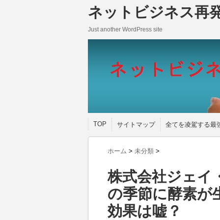
ネットビジネス再
Just another WordPress site
TOP
サイトマップ
全てを凌駕する最
ホーム
>
未分類
>
株式会社ジェイ
の季節に酵素が
効果は嘘？