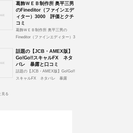
葛飾ＷＥＢ制作所 奥平三男
のFineditor（ファインエデ
ィター）3000 評価とクチ
コミ
葛飾ＷＥＢ制作所 奥平三男の
Fineditor（ファインエディター）3
話題の【JCB・AMEX版】
Go!Go!!スキャルFX ネタ
バレ 暴露と口コミ
話題の【JCB・AMEX版】Go!Go!!
スキャルFX ネタバレ 暴露
と見る