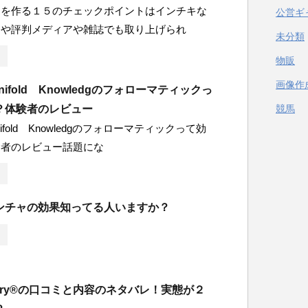
シを作る１５のチェックポイントはインチキな
公営ギ
ムや評判メディアや雑誌でも取り上げられ
未分類
物販
画像作
ifold Knowledgのフォローマティックっ
？体験者のレビュー
競馬
ifold Knowledgのフォローマティックって効
験者のレビュー話題にな
ンチャの効果知ってる人いますか？
covery®の口コミと内容のネタバレ！実態が２