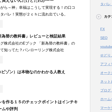
て買えないんだけどだれかーー
タバレ
ながら～神」幸福はこうして実現する！の口コ
ネタバレ！実態が２ｃｈに流れ出ている。
カテ
FX
「新為替の教科書」レビューと検証結果
SEO
グ株式会社のEブック 「新為替の教科書」の
youtub
って知ってた？パンローリング株式会社
せどり
アフィ
n（ホビゾン）は本物なのかわかる人教え
オーク
ネット
ブログ
ホーム
シを作る１５のチェックポイントはインチキ
マーケ
ームや評判