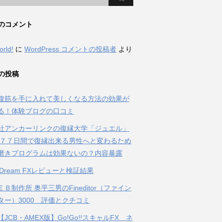
のコメント
orld!
に
WordPress コメントの投稿者
より
の投稿
腹筋を手に入れて美しくなる方法の効果が
る！体験ブログの口コミ
社アンカーリンクの復縁大学「ジュエル」
 ７７日間で復縁出来る男性へと変わるため
磨きプログラムは効果ないの？内容暴露
al Dream FXレビューと検証結果
Ｂ制作所 奥平三男のFineditor（ファイン
ター）3000 評価とクチコミ
JCB・AMEX版】Go!Go!!スキャルFX ネ