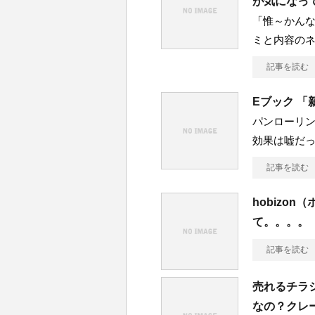
が気になっ
「惟～かん
ミと内容の
記事を読む
Eブック 
パンローリン
効果は嘘だ
記事を読む
hobizo
て。。。。
記事を読む
売れるチラ
なの？クレ