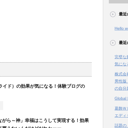
最近
Hello w
最近
完璧な
気にな
株式会
男性版
（プライド）の効果が気になる！体験ブログの
の自分
Glob
葛飾ＷＥ
エディ
ながら～神」幸福はこうして実現する！効果
話題の【