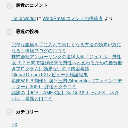
最近のコメント
Hello world!
に
WordPress コメントの投稿者
より
最近の投稿
完璧な腹筋を手に入れて美しくなる方法の効果が気に
なる！体験ブログの口コミ
株式会社アンカーリンクの復縁大学「ジュエル」男性
版 ７７日間で復縁出来る男性へと変わるための自分磨
きプログラムは効果ないの？内容暴露
Global Dream FXレビューと検証結果
葛飾ＷＥＢ制作所 奥平三男のFineditor（ファインエデ
ィター）3000 評価とクチコミ
話題の【JCB・AMEX版】Go!Go!!スキャルFX ネタ
バレ 暴露と口コミ
カテゴリー
FX