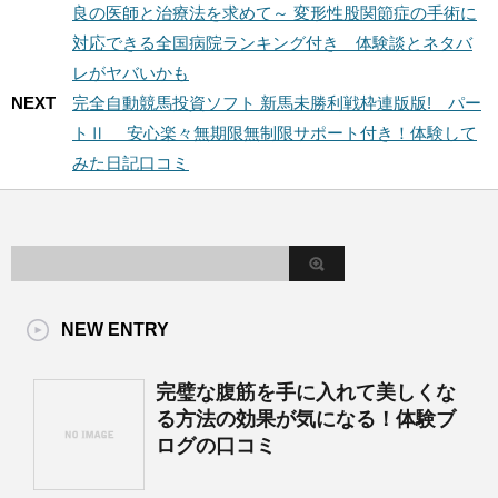
良の医師と治療法を求めて～ 変形性股関節症の手術に
対応できる全国病院ランキング付き 体験談とネタバ
レがヤバいかも
NEXT
完全自動競馬投資ソフト 新馬未勝利戦枠連版版! パー
トⅡ 安心楽々無期限無制限サポート付き！体験して
みた日記口コミ
NEW ENTRY
完璧な腹筋を手に入れて美しくな
る方法の効果が気になる！体験ブ
ログの口コミ