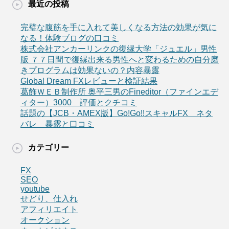
最近の投稿
完璧な腹筋を手に入れて美しくなる方法の効果が気に
なる！体験ブログの口コミ
株式会社アンカーリンクの復縁大学「ジュエル」男性
版 ７７日間で復縁出来る男性へと変わるための自分磨
きプログラムは効果ないの？内容暴露
Global Dream FXレビューと検証結果
葛飾ＷＥＢ制作所 奥平三男のFineditor（ファインエデ
ィター）3000 評価とクチコミ
話題の【JCB・AMEX版】Go!Go!!スキャルFX ネタ
バレ 暴露と口コミ
カテゴリー
FX
SEO
youtube
せどり、仕入れ
アフィリエイト
オークション