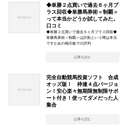
◆単勝２点買いで過去６ヶ月プ
ラス回収◆単勝馬券術＜制覇＞
って本当かどうか試してみた。
口コミ
◆単勝２点買いで過去６ヶ月プラス回収◆
単勝馬券術＜制覇＞は詐欺という噂は本当
ですかあの掲示板での評判
記事を読む
完全自動競馬投資ソフト 合成
オッズ版！ 枠連４点バージョ
ン！安心楽々無期限無制限サポ
ート付き！使ってダメだった人
集合
記事を読む