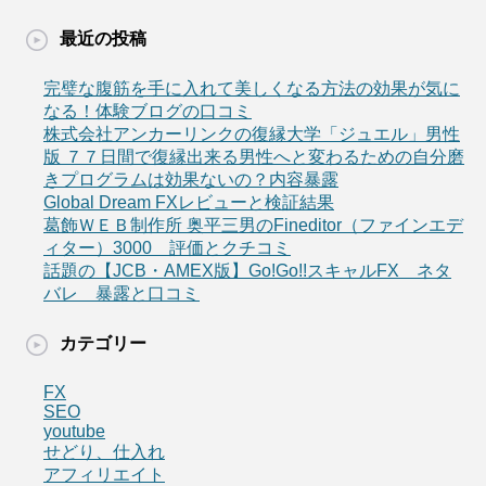
最近の投稿
完璧な腹筋を手に入れて美しくなる方法の効果が気に
なる！体験ブログの口コミ
株式会社アンカーリンクの復縁大学「ジュエル」男性
版 ７７日間で復縁出来る男性へと変わるための自分磨
きプログラムは効果ないの？内容暴露
Global Dream FXレビューと検証結果
葛飾ＷＥＢ制作所 奥平三男のFineditor（ファインエデ
ィター）3000 評価とクチコミ
話題の【JCB・AMEX版】Go!Go!!スキャルFX ネタ
バレ 暴露と口コミ
カテゴリー
FX
SEO
youtube
せどり、仕入れ
アフィリエイト