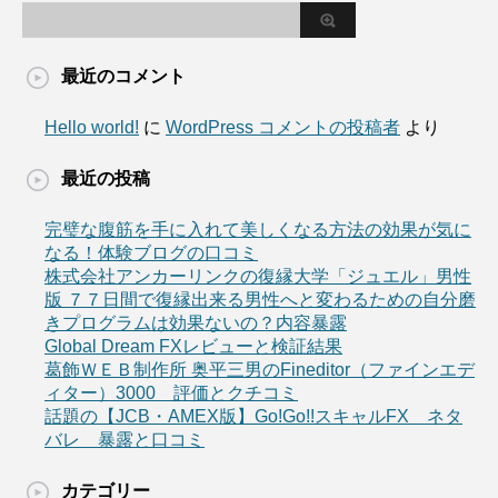
最近のコメント
Hello world!
に
WordPress コメントの投稿者
より
最近の投稿
完璧な腹筋を手に入れて美しくなる方法の効果が気に
なる！体験ブログの口コミ
株式会社アンカーリンクの復縁大学「ジュエル」男性
版 ７７日間で復縁出来る男性へと変わるための自分磨
きプログラムは効果ないの？内容暴露
Global Dream FXレビューと検証結果
葛飾ＷＥＢ制作所 奥平三男のFineditor（ファインエデ
ィター）3000 評価とクチコミ
話題の【JCB・AMEX版】Go!Go!!スキャルFX ネタ
バレ 暴露と口コミ
カテゴリー