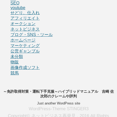
SEO
youtube
せどり、仕入れ
アフィリエイト
オークション
ネットビジネス
ブログ・SNS・ツール
ホームページ
マーケティング
公営ギャンブル
未分類
物販
画像作成ソフト
競馬
～免許取得対策・運転下手克服～ハイブリッドマニュアル 吉崎 佐
次郎のクレームや評判
Just another WordPress site
WordPress-Theme STINGER3
Copyright© ネットビジネス再発見 , 2016 All Rights