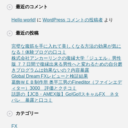
最近のコメント
Hello world!
に
WordPress コメントの投稿者
より
最近の投稿
完璧な腹筋を手に入れて美しくなる方法の効果が気に
なる！体験ブログの口コミ
株式会社アンカーリンクの復縁大学「ジュエル」男性
版 ７７日間で復縁出来る男性へと変わるための自分磨
きプログラムは効果ないの？内容暴露
Global Dream FXレビューと検証結果
葛飾ＷＥＢ制作所 奥平三男のFineditor（ファインエデ
ィター）3000 評価とクチコミ
話題の【JCB・AMEX版】Go!Go!!スキャルFX ネタ
バレ 暴露と口コミ
カテゴリー
FX