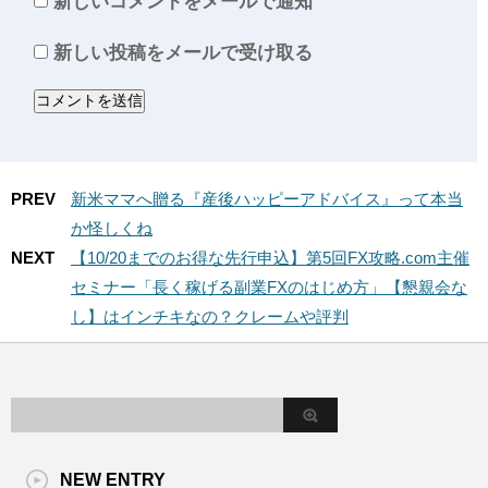
新しいコメントをメールで通知
新しい投稿をメールで受け取る
PREV
新米ママへ贈る『産後ハッピーアドバイス』って本当
か怪しくね
NEXT
【10/20までのお得な先行申込】第5回FX攻略.com主催
セミナー「長く稼げる副業FXのはじめ方」【懇親会な
し】はインチキなの？クレームや評判
NEW ENTRY