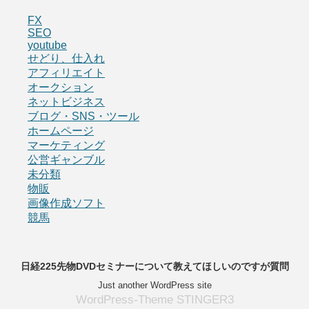
FX
SEO
youtube
せどり、仕入れ
アフィリエイト
オークション
ネットビジネス
ブログ・SNS・ツール
ホームページ
マーケティング
公営ギャンブル
未分類
物販
画像作成ソフト
競馬
日経225先物DVDセミナーについて教えてほしいのですが質問
Just another WordPress site
WordPress-Theme STINGER3