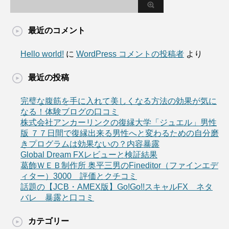
最近のコメント
Hello world!
に
WordPress コメントの投稿者
より
最近の投稿
完璧な腹筋を手に入れて美しくなる方法の効果が気に
なる！体験ブログの口コミ
株式会社アンカーリンクの復縁大学「ジュエル」男性
版 ７７日間で復縁出来る男性へと変わるための自分磨
きプログラムは効果ないの？内容暴露
Global Dream FXレビューと検証結果
葛飾ＷＥＢ制作所 奥平三男のFineditor（ファインエデ
ィター）3000 評価とクチコミ
話題の【JCB・AMEX版】Go!Go!!スキャルFX ネタ
バレ 暴露と口コミ
カテゴリー