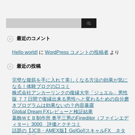
最近のコメント
Hello world!
に
WordPress コメントの投稿者
より
最近の投稿
完璧な腹筋を手に入れて美しくなる方法の効果が気に
なる！体験ブログの口コミ
株式会社アンカーリンクの復縁大学「ジュエル」男性
版 ７７日間で復縁出来る男性へと変わるための自分磨
きプログラムは効果ないの？内容暴露
Global Dream FXレビューと検証結果
葛飾ＷＥＢ制作所 奥平三男のFineditor（ファインエデ
ィター）3000 評価とクチコミ
話題の【JCB・AMEX版】Go!Go!!スキャルFX ネタ