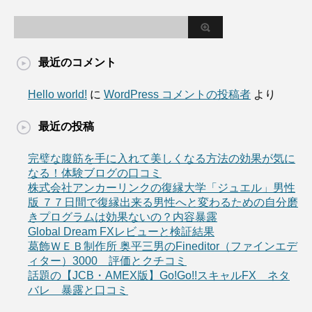
最近のコメント
Hello world!
に
WordPress コメントの投稿者
より
最近の投稿
完璧な腹筋を手に入れて美しくなる方法の効果が気に
なる！体験ブログの口コミ
株式会社アンカーリンクの復縁大学「ジュエル」男性
版 ７７日間で復縁出来る男性へと変わるための自分磨
きプログラムは効果ないの？内容暴露
Global Dream FXレビューと検証結果
葛飾ＷＥＢ制作所 奥平三男のFineditor（ファインエデ
ィター）3000 評価とクチコミ
話題の【JCB・AMEX版】Go!Go!!スキャルFX ネタ
バレ 暴露と口コミ