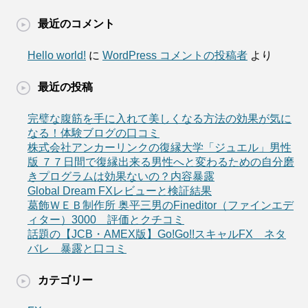
最近のコメント
Hello world!
に
WordPress コメントの投稿者
より
最近の投稿
完璧な腹筋を手に入れて美しくなる方法の効果が気に
なる！体験ブログの口コミ
株式会社アンカーリンクの復縁大学「ジュエル」男性
版 ７７日間で復縁出来る男性へと変わるための自分磨
きプログラムは効果ないの？内容暴露
Global Dream FXレビューと検証結果
葛飾ＷＥＢ制作所 奥平三男のFineditor（ファインエデ
ィター）3000 評価とクチコミ
話題の【JCB・AMEX版】Go!Go!!スキャルFX ネタ
バレ 暴露と口コミ
カテゴリー