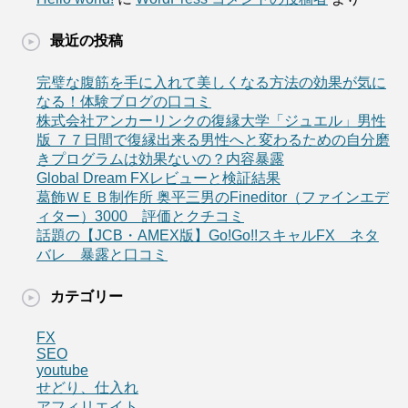
最近の投稿
完璧な腹筋を手に入れて美しくなる方法の効果が気に
なる！体験ブログの口コミ
株式会社アンカーリンクの復縁大学「ジュエル」男性
版 ７７日間で復縁出来る男性へと変わるための自分磨
きプログラムは効果ないの？内容暴露
Global Dream FXレビューと検証結果
葛飾ＷＥＢ制作所 奥平三男のFineditor（ファインエデ
ィター）3000 評価とクチコミ
話題の【JCB・AMEX版】Go!Go!!スキャルFX ネタ
バレ 暴露と口コミ
カテゴリー
FX
SEO
youtube
せどり、仕入れ
アフィリエイト