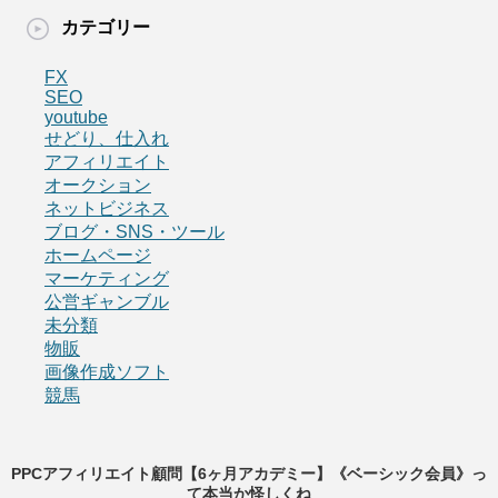
カテゴリー
FX
SEO
youtube
せどり、仕入れ
アフィリエイト
オークション
ネットビジネス
ブログ・SNS・ツール
ホームページ
マーケティング
公営ギャンブル
未分類
物販
画像作成ソフト
競馬
PPCアフィリエイト顧問【6ヶ月アカデミー】《ベーシック会員》っ
て本当か怪しくね