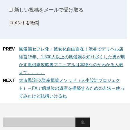
新しい投稿をメールで受け取る
PREV
風俗嬢セフレ化・彼女化自由自在！渋谷でデリヘル店
経営15年、1,300人以上の風俗嬢を知り尽くした男が明
かす風俗嬢攻略裏マニュアルは本物なのかわかる人教
えて。。。。
NEXT
大市民流FX資産構築メソッド（人生設計プロジェク
ト）～FXで億単位の資産を構築するための方法～使っ
てみたけど結構いけるね