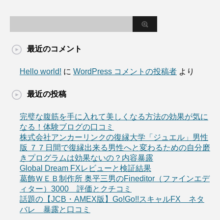
最近のコメント
Hello world!
に
WordPress コメントの投稿者
より
最近の投稿
完璧な腹筋を手に入れて美しくなる方法の効果が気に
なる！体験ブログの口コミ
株式会社アンカーリンクの復縁大学「ジュエル」男性
版 ７７日間で復縁出来る男性へと変わるための自分磨
きプログラムは効果ないの？内容暴露
Global Dream FXレビューと検証結果
葛飾ＷＥＢ制作所 奥平三男のFineditor（ファインエデ
ィター）3000 評価とクチコミ
話題の【JCB・AMEX版】Go!Go!!スキャルFX ネタ
バレ 暴露と口コミ