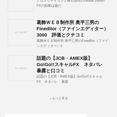
クロスリテイリング株式会社のGlobal Dream
FXの効果は嘘だ
葛飾ＷＥＢ制作所 奥平三男の
Fineditor（ファインエディター）
3000 評価とクチコミ
葛飾ＷＥＢ制作所 奥平三男のFineditor（ファイ
ンエディター）3
話題の【JCB・AMEX版】
Go!Go!!スキャルFX ネタバレ
暴露と口コミ
話題の【JCB・AMEX版】Go!Go!!スキャル
FX ネタバレ 暴露
→もっと見る