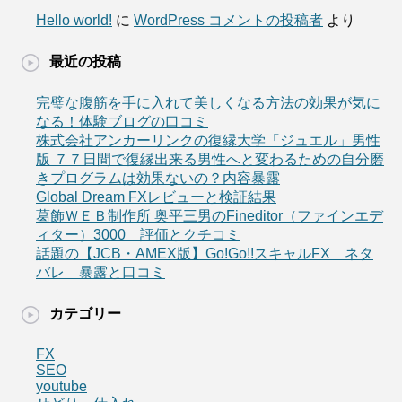
Hello world!
に
WordPress コメントの投稿者
より
最近の投稿
完璧な腹筋を手に入れて美しくなる方法の効果が気に
なる！体験ブログの口コミ
株式会社アンカーリンクの復縁大学「ジュエル」男性
版 ７７日間で復縁出来る男性へと変わるための自分磨
きプログラムは効果ないの？内容暴露
Global Dream FXレビューと検証結果
葛飾ＷＥＢ制作所 奥平三男のFineditor（ファインエデ
ィター）3000 評価とクチコミ
話題の【JCB・AMEX版】Go!Go!!スキャルFX ネタ
バレ 暴露と口コミ
カテゴリー
FX
SEO
youtube