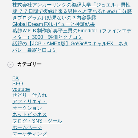
株式会社アンカーリンクの復縁大学「ジュエル」男性
版 ７７日間で復縁出来る男性へと変わるための自分磨
きプログラムは効果ないの？内容暴露
Global Dream FXレビューと検証結果
葛飾ＷＥＢ制作所 奥平三男のFineditor（ファインエデ
ィター）3000 評価とクチコミ
話題の【JCB・AMEX版】Go!Go!!スキャルFX ネタ
バレ 暴露と口コミ
カテゴリー
FX
SEO
youtube
せどり、仕入れ
アフィリエイト
オークション
ネットビジネス
ブログ・SNS・ツール
ホームページ
マーケティング