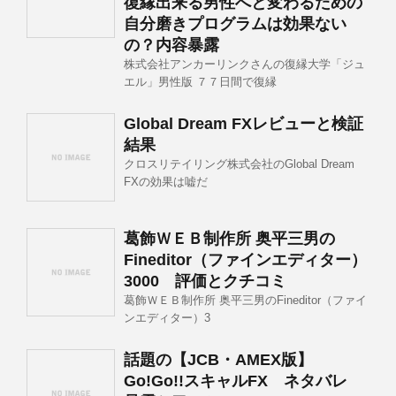
復縁出来る男性へと変わるための
自分磨きプログラムは効果ない
の？内容暴露
株式会社アンカーリンクさんの復縁大学「ジュ
エル」男性版 ７７日間で復縁
Global Dream FXレビューと検証
結果
クロスリテイリング株式会社のGlobal Dream
FXの効果は嘘だ
葛飾ＷＥＢ制作所 奥平三男の
Fineditor（ファインエディター）
3000 評価とクチコミ
葛飾ＷＥＢ制作所 奥平三男のFineditor（ファイ
ンエディター）3
話題の【JCB・AMEX版】
Go!Go!!スキャルFX ネタバレ