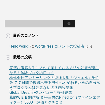
最近のコメント
Hello world!
に
WordPress コメントの投稿者
より
最近の投稿
完璧な腹筋を手に入れて美しくなる方法の効果が気に
なる！体験ブログの口コミ
株式会社アンカーリンクの復縁大学「ジュエル」男性
版 ７７日間で復縁出来る男性へと変わるための自分磨
きプログラムは効果ないの？内容暴露
Global Dream FXレビューと検証結果
葛飾ＷＥＢ制作所 奥平三男のFineditor（ファインエデ
ィター）3000 評価とクチコミ