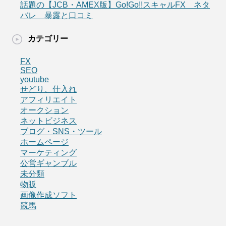
話題の【JCB・AMEX版】Go!Go!!スキャルFX ネタ
バレ 暴露と口コミ
カテゴリー
FX
SEO
youtube
せどり、仕入れ
アフィリエイト
オークション
ネットビジネス
ブログ・SNS・ツール
ホームページ
マーケティング
公営ギャンブル
未分類
物販
画像作成ソフト
競馬