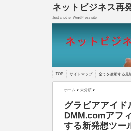
ネットビジネス再
Just another WordPress site
TOP
サイトマップ
全てを凌駕する最
ホーム
>
未分類
>
グラビアアイド
DMM.comア
する新発想ツールDM