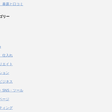
 暴露と口コミ
ゴリー
e
、仕入れ
リエイト
ション
ビジネス
・SNS・ツール
ページ
ティング