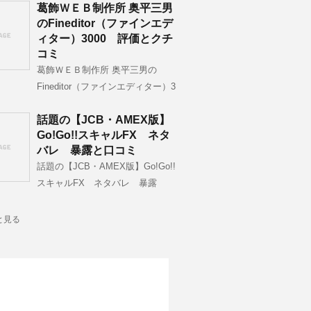
葛飾ＷＥＢ制作所 奥平三男
のFineditor（ファインエデ
ィター）3000 評価とクチ
コミ
葛飾ＷＥＢ制作所 奥平三男の
Fineditor（ファインエディター）3
話題の【JCB・AMEX版】
Go!Go!!スキャルFX ネタ
バレ 暴露と口コミ
話題の【JCB・AMEX版】Go!Go!!
スキャルFX ネタバレ 暴露
と見る