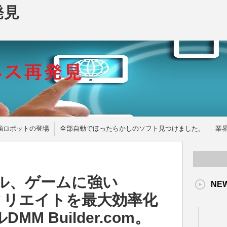
発見
強ロボットの登場
全部自動でほったらかしのソフト見つけました。
業
ル、ゲームに強い
NE
フィリエイトを最大効率化
M Builder.com。