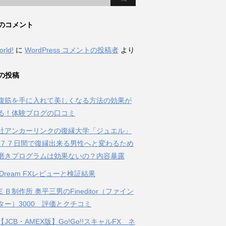
のコメント
orld!
に
WordPress コメントの投稿者
より
の投稿
腹筋を手に入れて美しくなる方法の効果が
る！体験ブログの口コミ
社アンカーリンクの復縁大学「ジュエル」
 ７７日間で復縁出来る男性へと変わるため
磨きプログラムは効果ないの？内容暴露
al Dream FXレビューと検証結果
Ｂ制作所 奥平三男のFineditor（ファイン
ター）3000 評価とクチコミ
JCB・AMEX版】Go!Go!!スキャルFX ネ