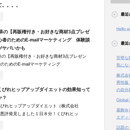
て。。。。
最近
Hello w
原卓の【再販権付き・お好きな商材3点プレゼ
者のためのE-mailマーケティング 体験談
最近
がヤバいかも
卓の【再販権付き・お好きな商材3点プレゼン
完璧な
のためのE-mailマーケティング
気にな
株式会
男性版
くびれヒップアップダイエットの効果知って
の自分
か？
Glob
くびれヒップアップダイエット（株式会社
葛飾ＷＥ
）の悪評発見しました１日８分！くびれヒッ
エディ
話題の【