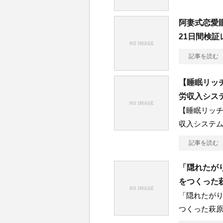
阿妻式恋愛
21日間検
記事を読む
【睡眠リッ
労収入シス
【睡眠リッ
収入システ
記事を読む
「隠れたが
をつくった
「隠れたが
つくった萩原