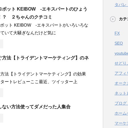
タバレ
ロボット KEIBOW -エキスパートのひょう
！？ ２ちゃんのクチコミ
カテ
ロボット KEIBOW -エキスパートがいろいろな
出ていて大騒ぎなんだけど気に
FX
SEO
youtub
ぐ方法【トライデントマーケティング】のネ
せどり
アフィ
ぐ方法【トライデントマーケティング】の効果
スタートレビューここ最近、ツイッター上
オーク
ネット
ブログ
しない方法使ってダメだった人集合
ホーム
マーケ