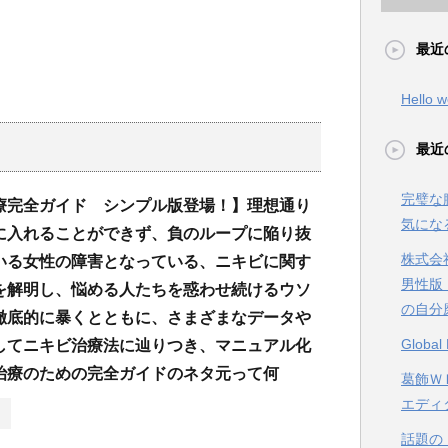
最近
Hello w
最近
完璧な
療完全ガイド シンプル版登場！】理想通り
気にな
に入れることができず、負のループに陥り抜
株式会
いる女性の障害となっている、ニキビに関す
男性版
を解明し、悩める人たちを惑わせ続けるウソ
の自分
徹底的に暴くとともに、さまざまなデータや
Glob
してニキビ治療法に辿りつき、マニュアル化
治療のための完全ガイドのネタ元って何
葛飾ＷＥ
エディ
話題の【