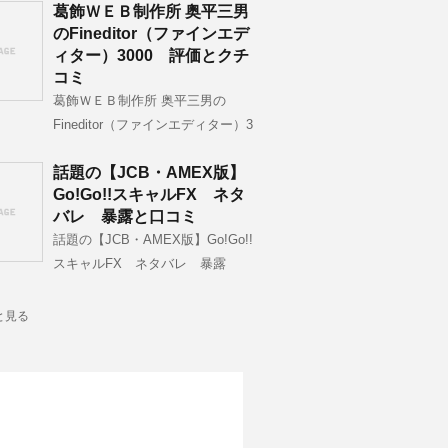
葛飾ＷＥＢ制作所 奥平三男
のFineditor（ファインエデ
ィター）3000 評価とクチ
コミ
葛飾ＷＥＢ制作所 奥平三男の
Fineditor（ファインエディター）3
話題の【JCB・AMEX版】
Go!Go!!スキャルFX ネタ
バレ 暴露と口コミ
話題の【JCB・AMEX版】Go!Go!!
スキャルFX ネタバレ 暴露
と見る