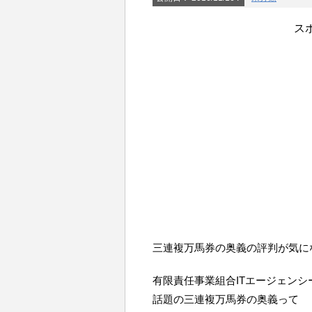
ス
三連複万馬券の奥義の評判が気に
有限責任事業組合ITエージェン
話題の三連複万馬券の奥義って