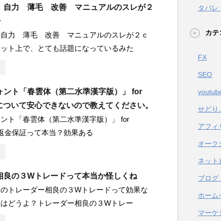
 自力 薄毛 改善 マニュアルのスレが２
タバレ
・
カテ
 自力 薄毛 改善 マニュアルのスレが２ｃ
ネット上で、とても話題になっているみた
FX
SEO
ント「春雲体（第二水準漢字版）」 for
youtub
oshについて安心できないので教えてください。
せどり
ント「春雲体（第二水準漢字版）」 for
アフィ
shの返金保証って本当？効果ある
オーク
ネット
相良の３Wトレードって本当か怪しくね
ブログ
ンのトレーダー相良の３Wトレードって効果な
ホーム
ムはどうよ？トレーダー相良の３Wトレー
マーケ