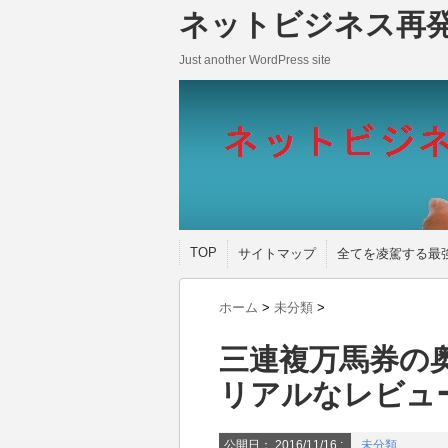
ネットビジネス再
Just another WordPress site
TOP
サイトマップ
全てを凌駕する最
ホーム
>
未分類
>
三連複万馬券の
リアルなレビュ
公開日：
2016/11/16
:
未分類