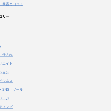
 暴露と口コミ
ゴリー
e
、仕入れ
リエイト
ション
ビジネス
・SNS・ツール
ページ
ティング