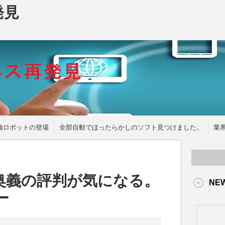
発見
強ロボットの登場
全部自動でほったらかしのソフト見つけました。
業
奥義の評判が気になる。
NE
ー