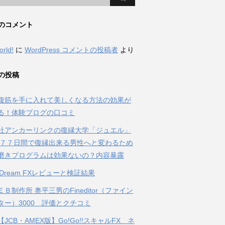
のコメント
orld!
に
WordPress コメントの投稿者
より
の投稿
腹筋を手に入れて美しくなる方法の効果が
る！体験ブログの口コミ
社アンカーリンクの復縁大学「ジュエル」
 ７７日間で復縁出来る男性へと変わるため
磨きプログラムは効果ないの？内容暴露
al Dream FXレビューと検証結果
Ｂ制作所 奥平三男のFineditor（ファイン
ター）3000 評価とクチコミ
JCB・AMEX版】Go!Go!!スキャルFX ネ