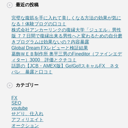
最近の投稿
完璧な腹筋を手に入れて美しくなる方法の効果が気に
なる！体験ブログの口コミ
株式会社アンカーリンクの復縁大学「ジュエル」男性
版 ７７日間で復縁出来る男性へと変わるための自分磨
きプログラムは効果ないの？内容暴露
Global Dream FXレビューと検証結果
葛飾ＷＥＢ制作所 奥平三男のFineditor（ファインエデ
ィター）3000 評価とクチコミ
話題の【JCB・AMEX版】Go!Go!!スキャルFX ネタ
バレ 暴露と口コミ
カテゴリー
FX
SEO
youtube
せどり、仕入れ
アフィリエイト
オークション