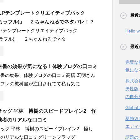
のLPテンプレートクリエイティブパック
最近
ful(カラフル)」 ２ちゃんねるでネタバレ！？
LPテンプレートクリエイティブパック
Hello w
ul(カラフル)」 ２ちゃんねるでネタ
最近
完璧な
科書の効果が気になる！体験ブログの口コミ
気にな
書の効果、体験ブログの口コミ高橋 宏明さん
株式会
セフレの教科書が注目されてて私も気に
男性版
の自分
Glob
ラッグ 平林 博樹のスピードブレイン2 怪
葛飾ＷＥ
践者のリアルな口コミ
エディ
ッグ 平林 博樹のスピードブレイン2 怪し
者のリアルな口コミグリーンフラッグ
話題の【