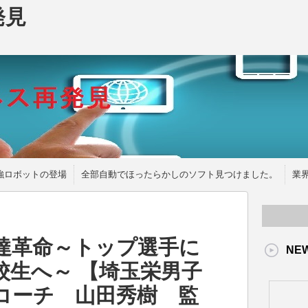
発見
強ロボットの登場
全部自動でほったらかしのソフト見つけました。
業
達革命～トップ選手に
NE
校生へ～ 【埼玉栄男子
コーチ 山田秀樹 監