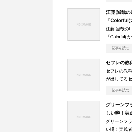
江藤 誠哉
「Color
江藤 誠哉の
「Colorf
記事を読む
セフレの教
セフレの教科
が出してる
記事を読む
グリーンフ
しい噂！実
グリーンフラ
い噂！実践