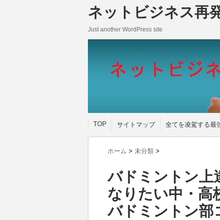
ネットビジネス再
Just another WordPress site
TOP
サイトマップ
全てを凌駕する最
ホーム
>
未分類
>
バドミントン上
なりたい中・高
バドミントン部