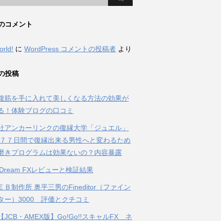
のコメント
orld!
に
WordPress コメントの投稿者
より
の投稿
腹筋を手に入れて美しくなる方法の効果が
る！体験ブログの口コミ
社アンカーリンクの復縁大学「ジュエル」
 ７７日間で復縁出来る男性へと変わるため
磨きプログラムは効果ないの？内容暴露
al Dream FXレビューと検証結果
Ｂ制作所 奥平三男のFineditor（ファイン
ター）3000 評価とクチコミ
JCB・AMEX版】Go!Go!!スキャルFX ネ