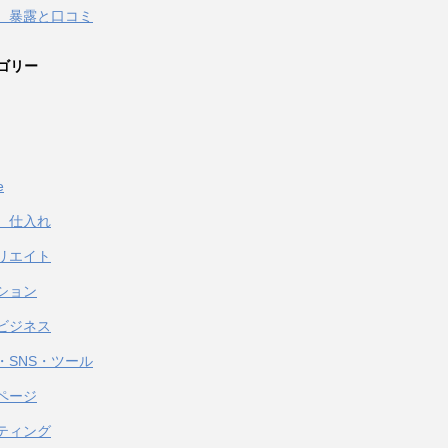
 暴露と口コミ
ゴリー
e
、仕入れ
リエイト
ション
ビジネス
・SNS・ツール
ページ
ティング