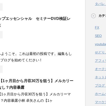
タバレ
カテ
ップエッセンシャル セミナーDVD検証レ
ミ
FX
SEO
youtub
!
せどり
ss へようこそ。これは最初の投稿です。編集もし
ブログを始めてください !
アフィ
オーク
ネット
【1ヶ月目から月収30万を狙う】メルカリー
ブログ
なし？内容暴露
ホーム
【1ヶ月目から月収30万を狙う】メルカリーマ
？内容暴露小林 卓矢さんの【1ヶ
マーケ