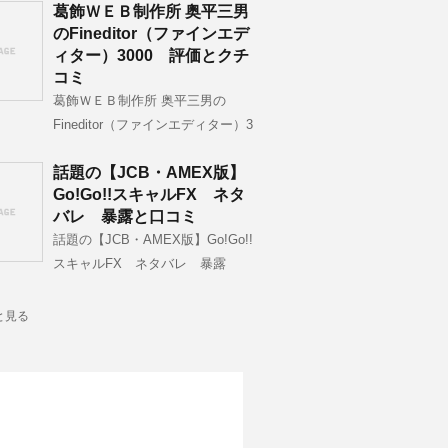
葛飾ＷＥＢ制作所 奥平三男
のFineditor（ファインエデ
ィター）3000 評価とクチ
コミ
葛飾ＷＥＢ制作所 奥平三男の
Fineditor（ファインエディター）3
話題の【JCB・AMEX版】
Go!Go!!スキャルFX ネタ
バレ 暴露と口コミ
話題の【JCB・AMEX版】Go!Go!!
スキャルFX ネタバレ 暴露
と見る