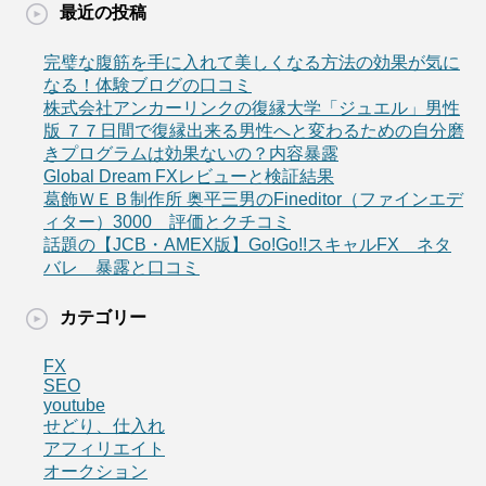
最近の投稿
完璧な腹筋を手に入れて美しくなる方法の効果が気に
なる！体験ブログの口コミ
株式会社アンカーリンクの復縁大学「ジュエル」男性
版 ７７日間で復縁出来る男性へと変わるための自分磨
きプログラムは効果ないの？内容暴露
Global Dream FXレビューと検証結果
葛飾ＷＥＢ制作所 奥平三男のFineditor（ファインエデ
ィター）3000 評価とクチコミ
話題の【JCB・AMEX版】Go!Go!!スキャルFX ネタ
バレ 暴露と口コミ
カテゴリー
FX
SEO
youtube
せどり、仕入れ
アフィリエイト
オークション