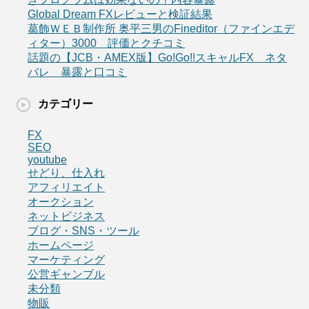
Global Dream FXレビューと検証結果
葛飾ＷＥＢ制作所 奥平三男のFineditor（ファインエデ
ィター）3000 評価とクチコミ
話題の【JCB・AMEX版】Go!Go!!スキャルFX ネタ
バレ 暴露と口コミ
カテゴリー
FX
SEO
youtube
せどり、仕入れ
アフィリエイト
オークション
ネットビジネス
ブログ・SNS・ツール
ホームページ
マーケティング
公営ギャンブル
未分類
物販