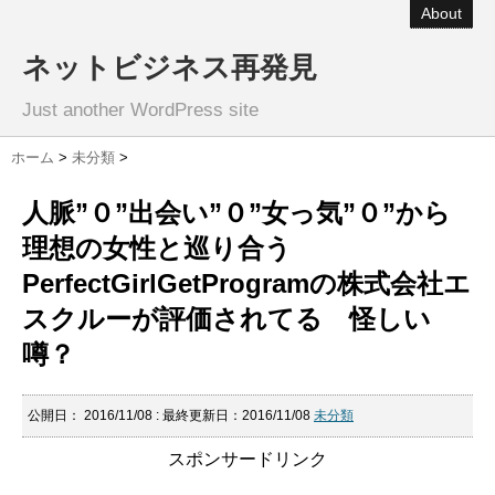
About
ネットビジネス再発見
Just another WordPress site
ホーム
>
未分類
>
人脈”０”出会い”０”女っ気”０”から
理想の女性と巡り合う
PerfectGirlGetProgramの株式会社エ
スクルーが評価されてる 怪しい
噂？
公開日：
2016/11/08
: 最終更新日：2016/11/08
未分類
スポンサードリンク