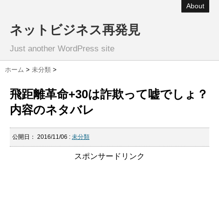
About
ネットビジネス再発見
Just another WordPress site
ホーム
>
未分類
>
飛距離革命+30は詐欺って嘘でしょ？
内容のネタバレ
公開日：
2016/11/06
:
未分類
スポンサードリンク