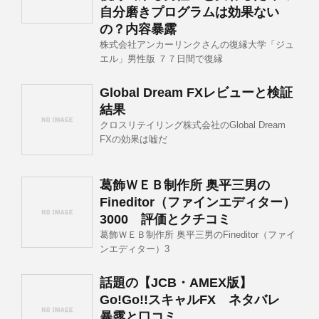
自分磨きプログラムは効果ない
の？内容暴露
株式会社アンカーリンクさんの復縁大学「ジュ
エル」男性版 ７７日間で復縁
Global Dream FXレビューと検証
結果
クロスリテイリング株式会社のGlobal Dream
FXの効果は嘘だ
葛飾ＷＥＢ制作所 奥平三男の
Fineditor（ファインエディター）
3000 評価とクチコミ
葛飾ＷＥＢ制作所 奥平三男のFineditor（ファイ
ンエディター）3
話題の【JCB・AMEX版】
Go!Go!!スキャルFX ネタバレ
暴露と口コミ