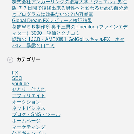
株式会社アンカーリンクの復縁大学「ジュエル」男性
版 ７７日間で復縁出来る男性へと変わるための自分磨
きプログラムは効果ないの？内容暴露
Global Dream FXレビューと検証結果
葛飾ＷＥＢ制作所 奥平三男のFineditor（ファインエデ
ィター）3000 評価とクチコミ
話題の【JCB・AMEX版】Go!Go!!スキャルFX ネタ
バレ 暴露と口コミ
カテゴリー
FX
SEO
youtube
せどり、仕入れ
アフィリエイト
オークション
ネットビジネス
ブログ・SNS・ツール
ホームページ
マーケティング
公営ギャンブル