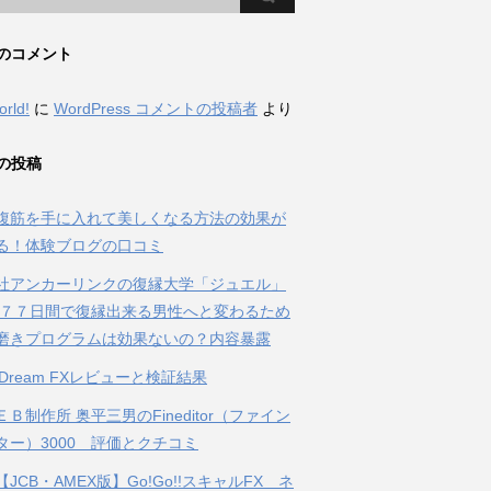
のコメント
orld!
に
WordPress コメントの投稿者
より
の投稿
腹筋を手に入れて美しくなる方法の効果が
る！体験ブログの口コミ
社アンカーリンクの復縁大学「ジュエル」
 ７７日間で復縁出来る男性へと変わるため
磨きプログラムは効果ないの？内容暴露
al Dream FXレビューと検証結果
Ｂ制作所 奥平三男のFineditor（ファイン
ター）3000 評価とクチコミ
JCB・AMEX版】Go!Go!!スキャルFX ネ