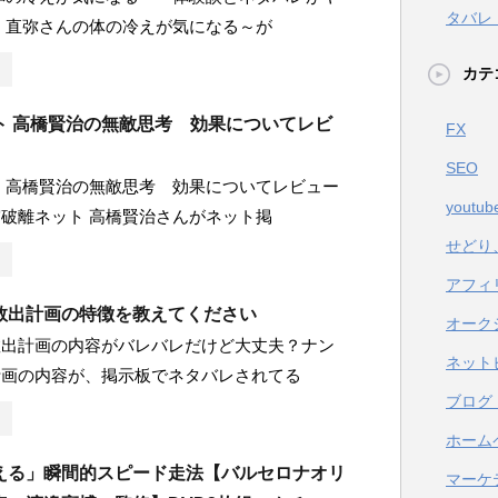
タバレ
 直弥さんの体の冷えが気になる～が
カテ
ト 高橋賢治の無敵思考 効果についてレビ
FX
SEO
 高橋賢治の無敵思考 効果についてレビュー
youtub
破離ネット 高橋賢治さんがネット掲
せどり
アフィ
救出計画の特徴を教えてください
オーク
救出計画の内容がバレバレだけど大丈夫？ナン
ネット
計画の内容が、掲示板でネタバレされてる
ブログ
ホーム
える」瞬間的スピード走法【バルセロナオリ
マーケ