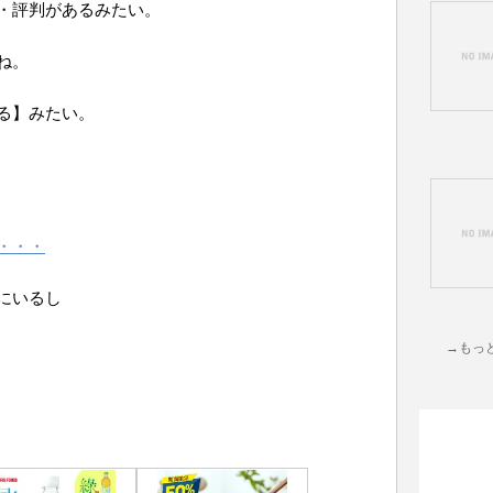
・評判があるみたい。
ね。
る】みたい。
・・・
にいるし
→もっ