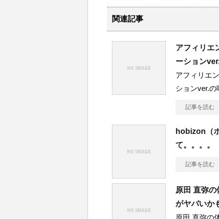
関連記事
アフィリエ
ーションve
アフィリエ
ションver
記事を読む
hobizo
て。。。。
記事を読む
原田 直弥
がヤバいか
原田 直弥の