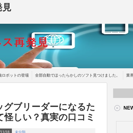
発見
強ロボットの登場
全部自動でほったらかしのソフト見つけました。
業
ッグブリーダーになるた
NE
て怪しい？真実の口コミ
11/18
未分類