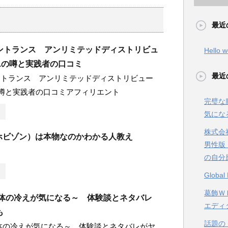
最近
ントランス アンリミテッドディストリビュ
Hello w
r.の噂と実践者の口コミ
最近
ントランス アンリミテッドディストリビュー
.の噂と実践者の口コミアフィリエント
完璧な
気にな
株式会
n（ホビゾン）は本物なのかわかる人教え
男性版
の自分
Glob
葛飾ＷＥ
の体の冷えが気になる～ 体験談とネタバレ
エディ
も
話題の【
体の冷えが気になる～ 体験談とネタバレがヤ