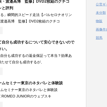
表・渡邉高博 監修】DVD2枚組のクチコ
公営ギ
レと評判
未分類
える」瞬間的スピード走法【バルセロナオリン
渡邉高博 監修】DVD2枚組のクチコ
物販
画像作
競馬
て自分も成功するについて安心できないので
さい。
て自分も成功するの返金保証って本当？効果あ
勝たせて自分も成功するが、
ームセミナー東京のネタバレと体験談
ームセミナー東京のネタバレと体験談
Z ROMEO JUNIORのウェブスキ