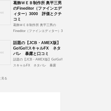
葛飾ＷＥＢ制作所 奥平三男
のFineditor（ファインエデ
ィター）3000 評価とクチ
コミ
葛飾ＷＥＢ制作所 奥平三男の
Fineditor（ファインエディター）3
話題の【JCB・AMEX版】
Go!Go!!スキャルFX ネタ
バレ 暴露と口コミ
話題の【JCB・AMEX版】Go!Go!!
スキャルFX ネタバレ 暴露
と見る