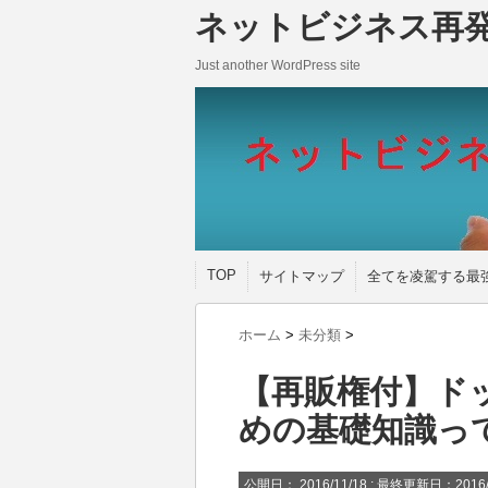
ネットビジネス再
Just another WordPress site
TOP
サイトマップ
全てを凌駕する最
ホーム
>
未分類
>
【再販権付】ド
めの基礎知識っ
公開日：
2016/11/18
: 最終更新日：2016/