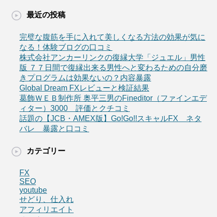
最近の投稿
完璧な腹筋を手に入れて美しくなる方法の効果が気に
なる！体験ブログの口コミ
株式会社アンカーリンクの復縁大学「ジュエル」男性
版 ７７日間で復縁出来る男性へと変わるための自分磨
きプログラムは効果ないの？内容暴露
Global Dream FXレビューと検証結果
葛飾ＷＥＢ制作所 奥平三男のFineditor（ファインエデ
ィター）3000 評価とクチコミ
話題の【JCB・AMEX版】Go!Go!!スキャルFX ネタ
バレ 暴露と口コミ
カテゴリー
FX
SEO
youtube
せどり、仕入れ
アフィリエイト