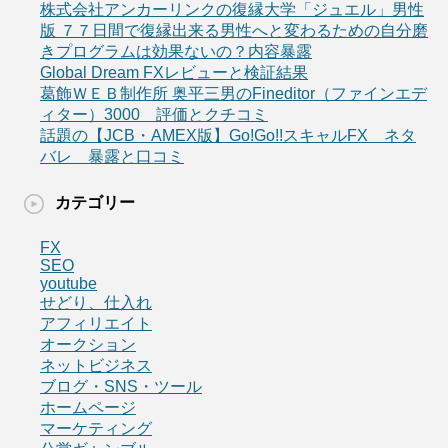
株式会社アンカーリンクの復縁大学「ジュエル」男性
版 ７７日間で復縁出来る男性へと変わるための自分磨
きプログラムは効果ないの？内容暴露
Global Dream FXレビューと検証結果
葛飾ＷＥＢ制作所 奥平三男のFineditor（ファインエデ
ィター）3000 評価とクチコミ
話題の【JCB・AMEX版】Go!Go!!スキャルFX ネタ
バレ 暴露と口コミ
カテゴリー
FX
SEO
youtube
せどり、仕入れ
アフィリエイト
オークション
ネットビジネス
ブログ・SNS・ツール
ホームページ
マーケティング