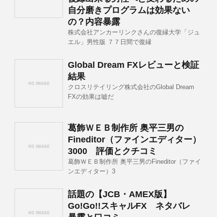
自分磨きプログラムは効果ない
の？内容暴露
株式会社アンカーリンクさんの復縁大学「ジュ
エル」男性版 ７７日間で復縁
Global Dream FXレビューと検証
結果
クロスリテイリング株式会社のGlobal Dream
FXの効果は嘘だ
葛飾ＷＥＢ制作所 奥平三男の
Fineditor（ファインエディター）
3000 評価とクチコミ
葛飾ＷＥＢ制作所 奥平三男のFineditor（ファイ
ンエディター）3
話題の【JCB・AMEX版】
Go!Go!!スキャルFX ネタバレ