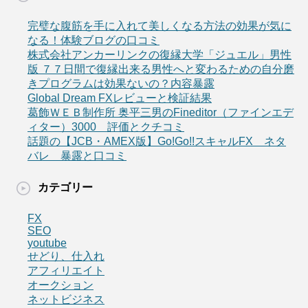
完璧な腹筋を手に入れて美しくなる方法の効果が気に
なる！体験ブログの口コミ
株式会社アンカーリンクの復縁大学「ジュエル」男性
版 ７７日間で復縁出来る男性へと変わるための自分磨
きプログラムは効果ないの？内容暴露
Global Dream FXレビューと検証結果
葛飾ＷＥＢ制作所 奥平三男のFineditor（ファインエデ
ィター）3000 評価とクチコミ
話題の【JCB・AMEX版】Go!Go!!スキャルFX ネタ
バレ 暴露と口コミ
カテゴリー
FX
SEO
youtube
せどり、仕入れ
アフィリエイト
オークション
ネットビジネス