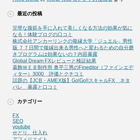
最近の投稿
完璧な腹筋を手に入れて美しくなる方法の効果が気に
なる！体験ブログの口コミ
株式会社アンカーリンクの復縁大学「ジュエル」男性
版 ７７日間で復縁出来る男性へと変わるための自分磨
きプログラムは効果ないの？内容暴露
Global Dream FXレビューと検証結果
葛飾ＷＥＢ制作所 奥平三男のFineditor（ファインエデ
ィター）3000 評価とクチコミ
話題の【JCB・AMEX版】Go!Go!!スキャルFX ネタ
バレ 暴露と口コミ
カテゴリー
FX
SEO
youtube
せどり、仕入れ
アフィリエイト