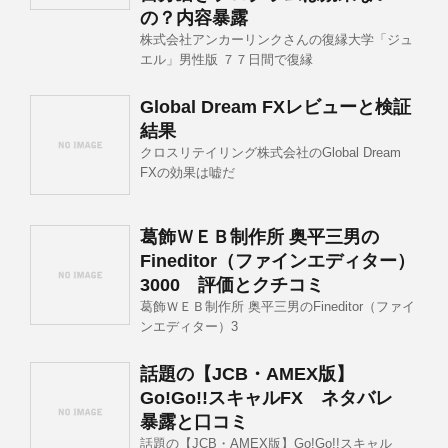
の？内容暴露
株式会社アンカーリンクさんの復縁大学「ジュ
エル」男性版 ７７日間で復縁
Global Dream FXレビューと検証
結果
クロスリテイリング株式会社のGlobal Dream
FXの効果は嘘だ
葛飾ＷＥＢ制作所 奥平三男の
Fineditor（ファインエディター）
3000 評価とクチコミ
葛飾ＷＥＢ制作所 奥平三男のFineditor（ファイ
ンエディター）3
話題の【JCB・AMEX版】
Go!Go!!スキャルFX ネタバレ
暴露と口コミ
話題の【JCB・AMEX版】Go!Go!!スキャル