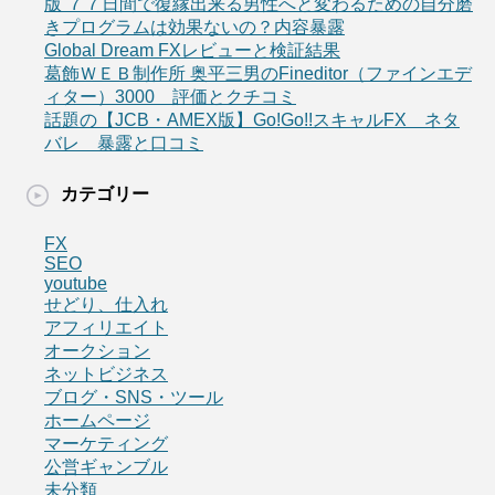
版 ７７日間で復縁出来る男性へと変わるための自分磨
きプログラムは効果ないの？内容暴露
Global Dream FXレビューと検証結果
葛飾ＷＥＢ制作所 奥平三男のFineditor（ファインエデ
ィター）3000 評価とクチコミ
話題の【JCB・AMEX版】Go!Go!!スキャルFX ネタ
バレ 暴露と口コミ
カテゴリー
FX
SEO
youtube
せどり、仕入れ
アフィリエイト
オークション
ネットビジネス
ブログ・SNS・ツール
ホームページ
マーケティング
公営ギャンブル
未分類