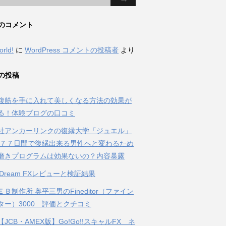
のコメント
orld!
に
WordPress コメントの投稿者
より
の投稿
腹筋を手に入れて美しくなる方法の効果が
る！体験ブログの口コミ
社アンカーリンクの復縁大学「ジュエル」
 ７７日間で復縁出来る男性へと変わるため
磨きプログラムは効果ないの？内容暴露
al Dream FXレビューと検証結果
Ｂ制作所 奥平三男のFineditor（ファイン
ター）3000 評価とクチコミ
JCB・AMEX版】Go!Go!!スキャルFX ネ