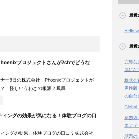
最近
Hello w
最近
完璧な
hoenixプロジェクトさんが2chでどうな
気にな
ナー9日の株式会社 Phoenixプロジェクトが
株式会
る？ 怪しいうわさの根源？鳳凰
男性版
の自分
Glob
ティングの効果が気になる！体験ブログの口
葛飾ＷＥ
エディ
ティングの効果、体験ブログの口コミ株式会社
話題の【