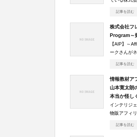
記事を読む
株式会社フレンド
Progra
【AIP】～Aff
ークさんが
記事を読む
情報教材ア
山本寛太朗
本当か怪し
インテリジ
物販アフィ
記事を読む