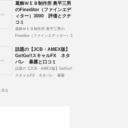
葛飾ＷＥＢ制作所 奥平三男
のFineditor（ファインエデ
ィター）3000 評価とクチ
コミ
葛飾ＷＥＢ制作所 奥平三男の
Fineditor（ファインエディター）3
話題の【JCB・AMEX版】
Go!Go!!スキャルFX ネタ
バレ 暴露と口コミ
話題の【JCB・AMEX版】Go!Go!!
スキャルFX ネタバレ 暴露
と見る