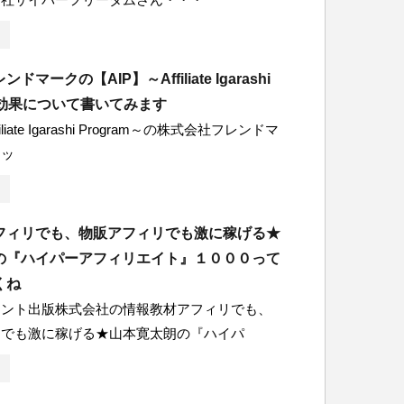
マークの【AIP】～Affiliate Igarashi
m～効果について書いてみます
iliate Igarashi Program～の株式会社フレンドマ
ネッ
フィリでも、物販アフィリでも激に稼げる★
の『ハイパーアフィリエイト』１０００って
くね
ェント出版株式会社の情報教材アフィリでも、
リでも激に稼げる★山本寛太朗の『ハイパ