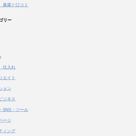
 暴露と口コミ
ゴリー
e
、仕入れ
リエイト
ション
ビジネス
・SNS・ツール
ページ
ティング