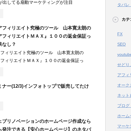
んが出してる扇動マーケティングが注目
タバレ
カテ
アフィリエイト究極のツール 山本寛太朗の
FX
アフィリエイトＭＡＸ』１００の返金保証っ
果なし？
SEO
アフィリエイト究極のツール 山本寛太朗の
youtub
アフィリエイトＭＡＸ』１００の返金保証っ
せどり
アフィ
オーク
ナー(12/3)インフォトップで販売してたけ
ネット
ブログ
ホーム
ェブリノベーションのホームページ作成なら
マーケ
ら発注できる【安心ホームページ】のネタバ