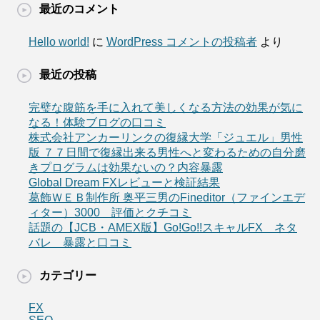
最近のコメント
Hello world!
に
WordPress コメントの投稿者
より
最近の投稿
完璧な腹筋を手に入れて美しくなる方法の効果が気に
なる！体験ブログの口コミ
株式会社アンカーリンクの復縁大学「ジュエル」男性
版 ７７日間で復縁出来る男性へと変わるための自分磨
きプログラムは効果ないの？内容暴露
Global Dream FXレビューと検証結果
葛飾ＷＥＢ制作所 奥平三男のFineditor（ファインエデ
ィター）3000 評価とクチコミ
話題の【JCB・AMEX版】Go!Go!!スキャルFX ネタ
バレ 暴露と口コミ
カテゴリー
FX