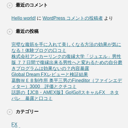
最近のコメント
Hello world!
に
WordPress コメントの投稿者
より
最近の投稿
完璧な腹筋を手に入れて美しくなる方法の効果が気に
なる！体験ブログの口コミ
株式会社アンカーリンクの復縁大学「ジュエル」男性
版 ７７日間で復縁出来る男性へと変わるための自分磨
きプログラムは効果ないの？内容暴露
Global Dream FXレビューと検証結果
葛飾ＷＥＢ制作所 奥平三男のFineditor（ファインエデ
ィター）3000 評価とクチコミ
話題の【JCB・AMEX版】Go!Go!!スキャルFX ネタ
バレ 暴露と口コミ
カテゴリー
FX