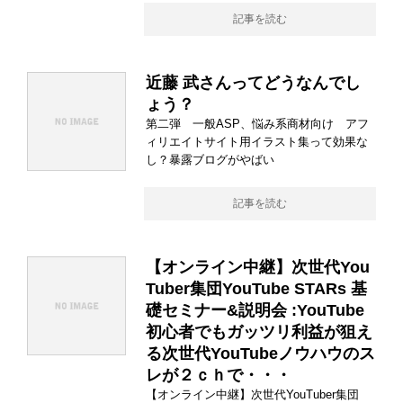
記事を読む
近藤 武さんってどうなんでし
ょう？
第二弾 一般ASP、悩み系商材向け アフ
ィリエイトサイト用イラスト集って効果な
し？暴露ブログがやばい
記事を読む
【オンライン中継】次世代You
Tuber集団YouTube STARs 基
礎セミナー&説明会 :YouTube
初心者でもガッツリ利益が狙え
る次世代YouTubeノウハウのス
レが２ｃｈで・・・
【オンライン中継】次世代YouTuber集団