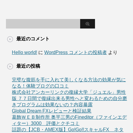
最近のコメント
Hello world!
に
WordPress コメントの投稿者
より
最近の投稿
完璧な腹筋を手に入れて美しくなる方法の効果が気に
なる！体験ブログの口コミ
株式会社アンカーリンクの復縁大学「ジュエル」男性
版 ７７日間で復縁出来る男性へと変わるための自分磨
きプログラムは効果ないの？内容暴露
Global Dream FXレビューと検証結果
葛飾ＷＥＢ制作所 奥平三男のFineditor（ファインエデ
ィター）3000 評価とクチコミ
話題の【JCB・AMEX版】Go!Go!!スキャルFX ネタ