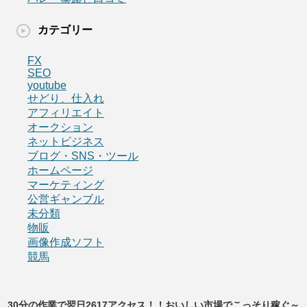
カテゴリー
FX
SEO
youtube
せどり、仕入れ
アフィリエイト
オークション
ネットビジネス
ブログ・SNS・ツール
ホームページ
マーケティング
公営ギャンブル
未分類
物販
画像作成ソフト
競馬
30分の作業で翌日2617アクセス！！おいしい市場でこっそり稼ぐ～