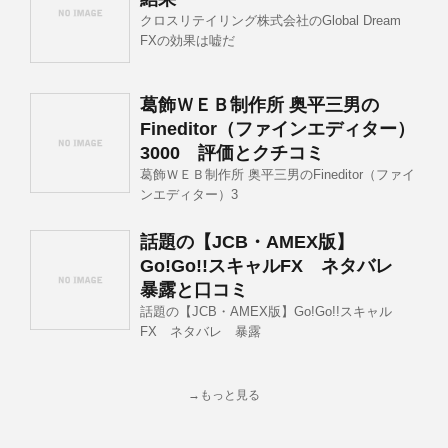
クロスリテイリング株式会社のGlobal Dream
FXの効果は嘘だ
葛飾ＷＥＢ制作所 奥平三男の
Fineditor（ファインエディター）
3000 評価とクチコミ
葛飾ＷＥＢ制作所 奥平三男のFineditor（ファイ
ンエディター）3
話題の【JCB・AMEX版】
Go!Go!!スキャルFX ネタバレ
暴露と口コミ
話題の【JCB・AMEX版】Go!Go!!スキャル
FX ネタバレ 暴露
→もっと見る