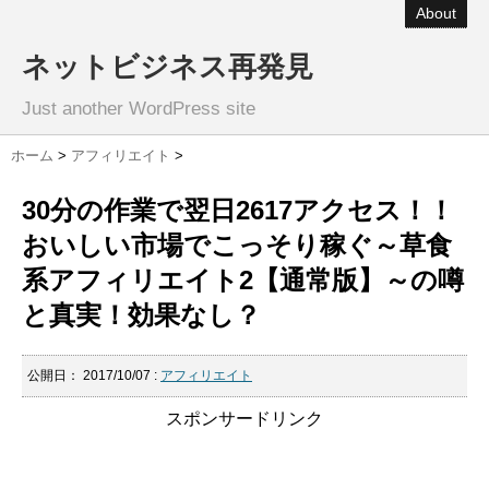
About
ネットビジネス再発見
Just another WordPress site
ホーム
>
アフィリエイト
>
30分の作業で翌日2617アクセス！！
おいしい市場でこっそり稼ぐ～草食
系アフィリエイト2【通常版】～の噂
と真実！効果なし？
公開日：
2017/10/07
:
アフィリエイト
スポンサードリンク