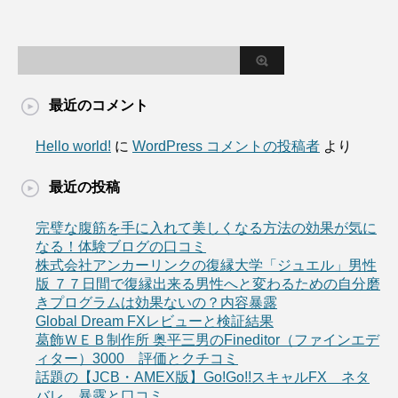
最近のコメント
Hello world!
に
WordPress コメントの投稿者
より
最近の投稿
完璧な腹筋を手に入れて美しくなる方法の効果が気に
なる！体験ブログの口コミ
株式会社アンカーリンクの復縁大学「ジュエル」男性
版 ７７日間で復縁出来る男性へと変わるための自分磨
きプログラムは効果ないの？内容暴露
Global Dream FXレビューと検証結果
葛飾ＷＥＢ制作所 奥平三男のFineditor（ファインエデ
ィター）3000 評価とクチコミ
話題の【JCB・AMEX版】Go!Go!!スキャルFX ネタ
バレ 暴露と口コミ