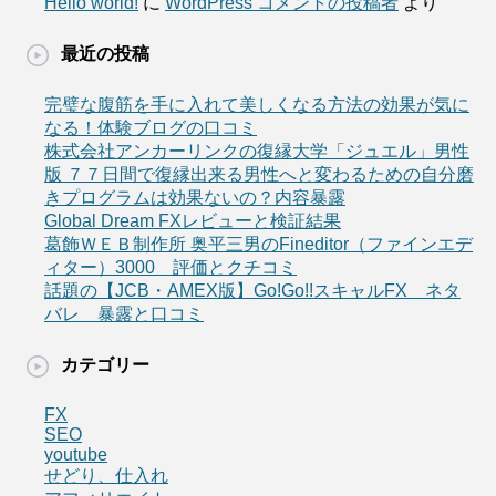
Hello world!
に
WordPress コメントの投稿者
より
最近の投稿
完璧な腹筋を手に入れて美しくなる方法の効果が気に
なる！体験ブログの口コミ
株式会社アンカーリンクの復縁大学「ジュエル」男性
版 ７７日間で復縁出来る男性へと変わるための自分磨
きプログラムは効果ないの？内容暴露
Global Dream FXレビューと検証結果
葛飾ＷＥＢ制作所 奥平三男のFineditor（ファインエデ
ィター）3000 評価とクチコミ
話題の【JCB・AMEX版】Go!Go!!スキャルFX ネタ
バレ 暴露と口コミ
カテゴリー
FX
SEO
youtube
せどり、仕入れ