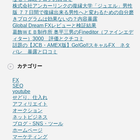
株式会社アンカーリンクの復縁大学「ジュエル」男性
版 ７７日間で復縁出来る男性へと変わるための自分磨
きプログラムは効果ないの？内容暴露
Global Dream FXレビューと検証結果
葛飾ＷＥＢ制作所 奥平三男のFineditor（ファインエデ
ィター）3000 評価とクチコミ
話題の【JCB・AMEX版】Go!Go!!スキャルFX ネタ
バレ 暴露と口コミ
カテゴリー
FX
SEO
youtube
せどり、仕入れ
アフィリエイト
オークション
ネットビジネス
ブログ・SNS・ツール
ホームページ
マーケティング