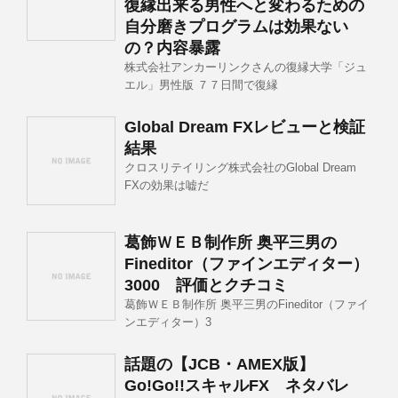
復縁出来る男性へと変わるための
自分磨きプログラムは効果ない
の？内容暴露
株式会社アンカーリンクさんの復縁大学「ジュ
エル」男性版 ７７日間で復縁
Global Dream FXレビューと検証
結果
クロスリテイリング株式会社のGlobal Dream
FXの効果は嘘だ
葛飾ＷＥＢ制作所 奥平三男の
Fineditor（ファインエディター）
3000 評価とクチコミ
葛飾ＷＥＢ制作所 奥平三男のFineditor（ファイ
ンエディター）3
話題の【JCB・AMEX版】
Go!Go!!スキャルFX ネタバレ