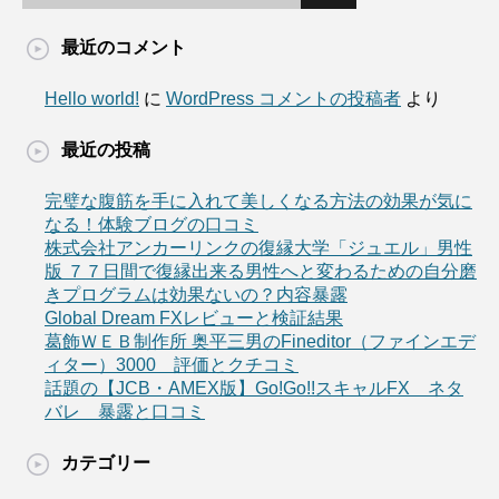
最近のコメント
Hello world!
に
WordPress コメントの投稿者
より
最近の投稿
完璧な腹筋を手に入れて美しくなる方法の効果が気に
なる！体験ブログの口コミ
株式会社アンカーリンクの復縁大学「ジュエル」男性
版 ７７日間で復縁出来る男性へと変わるための自分磨
きプログラムは効果ないの？内容暴露
Global Dream FXレビューと検証結果
葛飾ＷＥＢ制作所 奥平三男のFineditor（ファインエデ
ィター）3000 評価とクチコミ
話題の【JCB・AMEX版】Go!Go!!スキャルFX ネタ
バレ 暴露と口コミ
カテゴリー