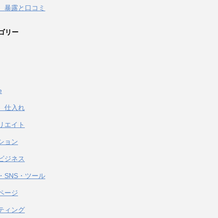
 暴露と口コミ
ゴリー
e
、仕入れ
リエイト
ション
ビジネス
・SNS・ツール
ページ
ティング