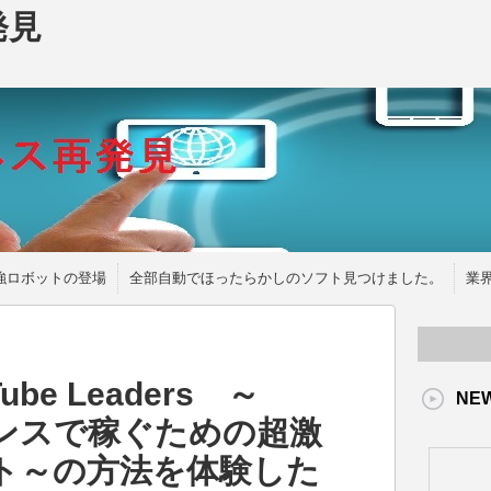
発見
強ロボットの登場
全部自動でほったらかしのソフト見つけました。
業
be Leaders ～
NE
ドセンスで稼ぐための超激
ト～の方法を体験した