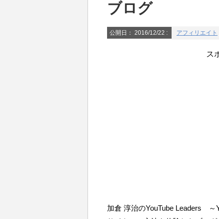
ブログ
公開日：
2016/12/22
:
アフィリエイト
ス
加倉 淳治のYouTube Leade