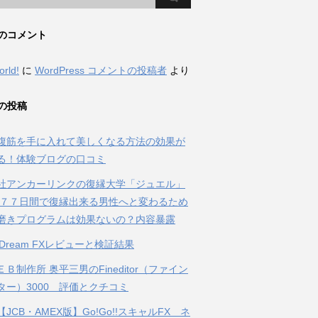
のコメント
orld!
に
WordPress コメントの投稿者
より
の投稿
腹筋を手に入れて美しくなる方法の効果が
る！体験ブログの口コミ
社アンカーリンクの復縁大学「ジュエル」
 ７７日間で復縁出来る男性へと変わるため
磨きプログラムは効果ないの？内容暴露
al Dream FXレビューと検証結果
Ｂ制作所 奥平三男のFineditor（ファイン
ター）3000 評価とクチコミ
JCB・AMEX版】Go!Go!!スキャルFX ネ