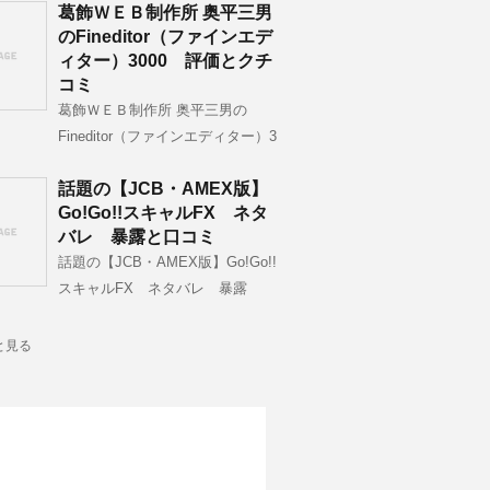
葛飾ＷＥＢ制作所 奥平三男
のFineditor（ファインエデ
ィター）3000 評価とクチ
コミ
葛飾ＷＥＢ制作所 奥平三男の
Fineditor（ファインエディター）3
話題の【JCB・AMEX版】
Go!Go!!スキャルFX ネタ
バレ 暴露と口コミ
話題の【JCB・AMEX版】Go!Go!!
スキャルFX ネタバレ 暴露
と見る