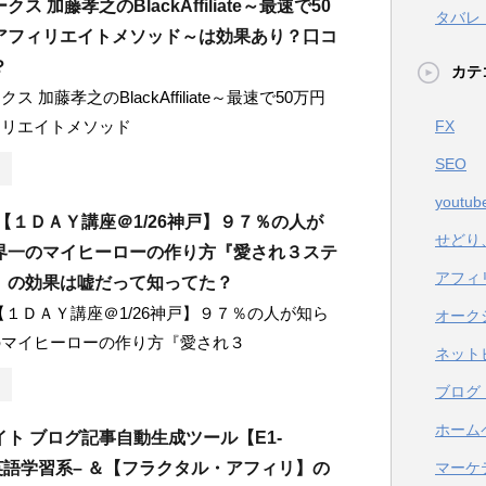
ス 加藤孝之のBlackAffiliate～最速で50
タバレ
アフィリエイトメソッド～は効果あり？口コ
？
カテ
 加藤孝之のBlackAffiliate～最速で50万円
ィリエイトメソッド
FX
SEO
youtub
【１ＤＡＹ講座＠1/26神戸】９７％の人が
せどり
界一のマイヒーローの作り方『愛され３ステ
アフィ
』の効果は嘘だって知ってた？
【１ＤＡＹ講座＠1/26神戸】９７％の人が知ら
オーク
のマイヒーローの作り方『愛され３
ネット
ブログ
ホーム
ト ブログ記事自動生成ツール【E1-
】–英語学習系– ＆【フラクタル・アフィリ】の
マーケ