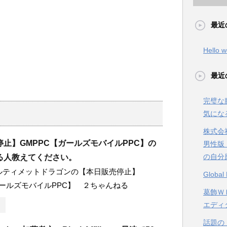
最近
Hello w
最近
完璧な
気にな
株式会
止】GMPPC【ガールズモバイルPPC】の
男性版
の自分
る人教えてください。
ルティメットドラゴンの【本日販売停止】
Glob
ガールズモバイルPPC】 ２ちゃんねる
葛飾ＷＥ
エディ
話題の【