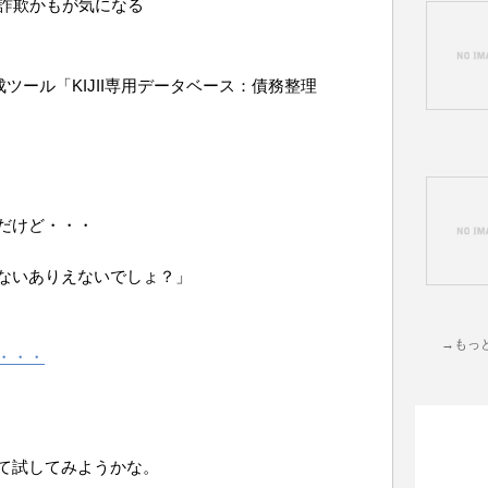
み詐欺かもが気になる
成ツール「KIJII専用データベース：債務整理
だけど・・・
ないありえないでしょ？」
→もっ
・・・
て試してみようかな。