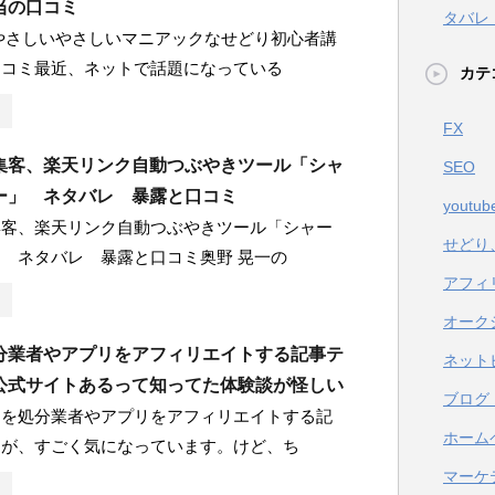
当の口コミ
タバレ
やさしいやさしいマニアックなせどり初心者講
口コミ最近、ネットで話題になっている
カテ
FX
集客、楽天リンク自動つぶやきツール「シャ
SEO
ー」 ネタバレ 暴露と口コミ
youtub
集客、楽天リンク自動つぶやきツール「シャー
せどり
 ネタバレ 暴露と口コミ奥野 晃一の
アフィ
オーク
分業者やアプリをアフィリエイトする記事テ
ネット
公式サイトあるって知ってた体験談が怪しい
ブログ
品を処分業者やアプリをアフィリエイトする記
ホーム
！が、すごく気になっています。けど、ち
マーケ