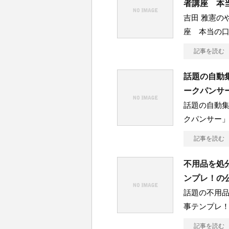
者講座 本
吉田 雅憲の
座 本当の
記事を読む
話題の自動
ークパンサ
話題の自動
クパンサー」
記事を読む
不用品を処
ンプレ！の
話題の不用
事テンプレ
記事を読む