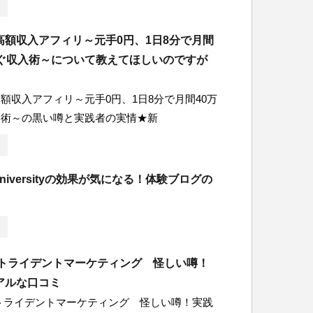
高額収入アフィリ～元手0円、1日8分で月間
稼ぐ収入術～について教えてほしいのですが
額収入アフィリ～元手0円、1日8分で月間40万
入術～の黒い噂と実践者の実情★新
ireUniversityの効果が気になる！体験ブログの
のトライデントマーケティング 怪しい噂！
アルな口コミ
トライデントマーケティング 怪しい噂！実践