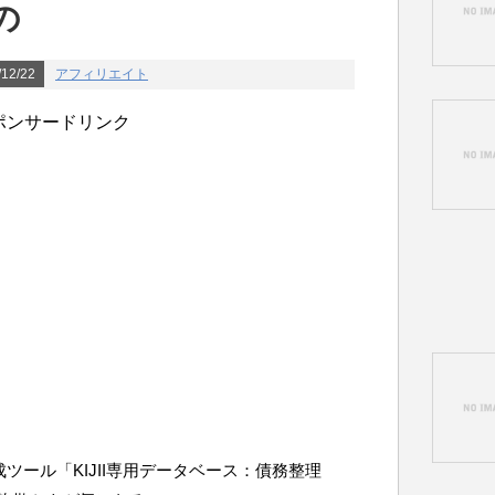
の
12/22
アフィリエイト
ポンサードリンク
成ツール「KIJII専用データベース：債務整理