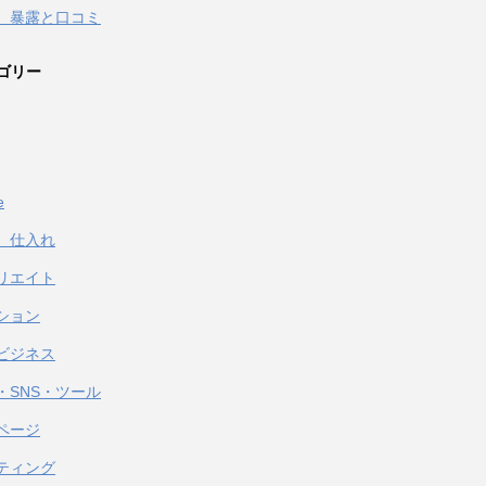
 暴露と口コミ
ゴリー
e
、仕入れ
リエイト
ション
ビジネス
・SNS・ツール
ページ
ティング