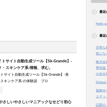
最近
Hello w
最近
完璧な
気にな
トサイト自動生成ツール【Sk-Grande】-
株式会
メ・スキンケア系-情報、求む。
男性版
の自分
サイト自動生成ツール【Sk-Grande】-美
スキンケア系-の体験談 ブロ
Glob
葛飾ＷＥ
エディ
のやさしいやさしいマニアックなせどり初心
話題の【