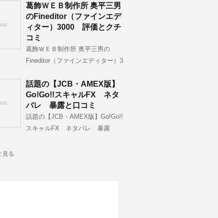
葛飾ＷＥＢ制作所 奥平三男
のFineditor（ファインエデ
ィター）3000 評価とクチ
コミ
葛飾ＷＥＢ制作所 奥平三男の
Fineditor（ファインエディター）3
話題の【JCB・AMEX版】
Go!Go!!スキャルFX ネタ
バレ 暴露と口コミ
話題の【JCB・AMEX版】Go!Go!!
スキャルFX ネタバレ 暴露
と見る