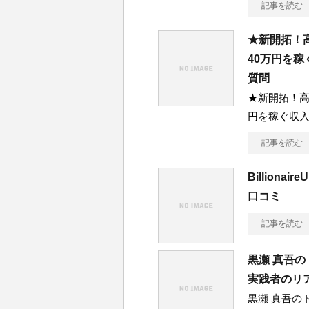
記事を読む
★新開拓！
40万円を
質問
★新開拓！高
円を稼ぐ収
記事を読む
Billiona
口コミ
記事を読む
黒瀬 真吾
実践者のリ
黒瀬 真吾の