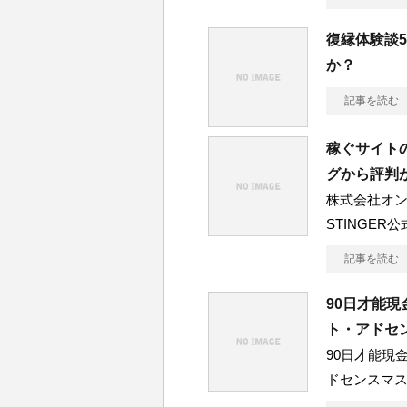
復縁体験談5
か？
記事を読む
稼ぐサイトの
グから評判
株式会社オン
STINGE
記事を読む
90日才能
ト・アドセ
90日才能現
ドセンスマ