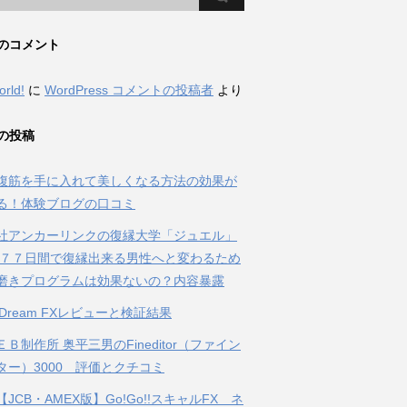
のコメント
orld!
に
WordPress コメントの投稿者
より
の投稿
腹筋を手に入れて美しくなる方法の効果が
る！体験ブログの口コミ
社アンカーリンクの復縁大学「ジュエル」
 ７７日間で復縁出来る男性へと変わるため
磨きプログラムは効果ないの？内容暴露
al Dream FXレビューと検証結果
Ｂ制作所 奥平三男のFineditor（ファイン
ター）3000 評価とクチコミ
JCB・AMEX版】Go!Go!!スキャルFX ネ