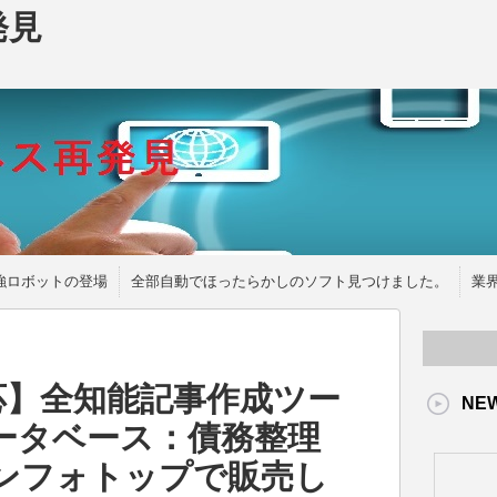
発見
強ロボットの登場
全部自動でほったらかしのソフト見つけました。
業
対応】全知能記事作成ツー
NE
用データベース：債務整理
インフォトップで販売し