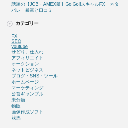
話題の【JCB・AMEX版】Go!Go!!スキャルFX ネタ
バレ 暴露と口コミ
カテゴリー
FX
SEO
youtube
せどり、仕入れ
アフィリエイト
オークション
ネットビジネス
ブログ・SNS・ツール
ホームページ
マーケティング
公営ギャンブル
未分類
物販
画像作成ソフト
競馬