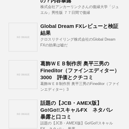
の？内容暴露
株式会社アンカーリンクさんの復縁大学「ジュ
エル」男性版 ７７日間で復縁
Global Dream FXレビューと検証
結果
クロスリテイリング株式会社のGlobal Dream
FXの効果は嘘だ
葛飾ＷＥＢ制作所 奥平三男の
Fineditor（ファインエディター）
3000 評価とクチコミ
葛飾ＷＥＢ制作所 奥平三男のFineditor（ファイ
ンエディター）3
話題の【JCB・AMEX版】
Go!Go!!スキャルFX ネタバレ
暴露と口コミ
話題の【JCB・AMEX版】Go!Go!!スキャル
FX ネタバレ 暴露