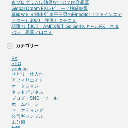
きプログラムは効果ないの？内容暴露
Global Dream FXレビューと検証結果
葛飾ＷＥＢ制作所 奥平三男のFineditor（ファインエデ
ィター）3000 評価とクチコミ
話題の【JCB・AMEX版】Go!Go!!スキャルFX ネタ
バレ 暴露と口コミ
カテゴリー
FX
SEO
youtube
せどり、仕入れ
アフィリエイト
オークション
ネットビジネス
ブログ・SNS・ツール
ホームページ
マーケティング
公営ギャンブル
未分類