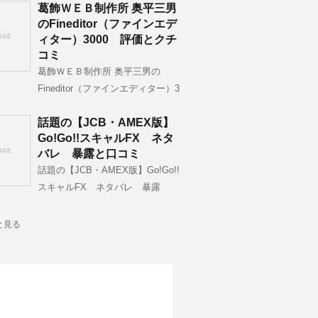
葛飾ＷＥＢ制作所 奥平三男
のFineditor（ファインエデ
ィター）3000 評価とクチ
コミ
葛飾ＷＥＢ制作所 奥平三男の
Fineditor（ファインエディター）3
話題の【JCB・AMEX版】
Go!Go!!スキャルFX ネタ
バレ 暴露と口コミ
話題の【JCB・AMEX版】Go!Go!!
スキャルFX ネタバレ 暴露
と見る