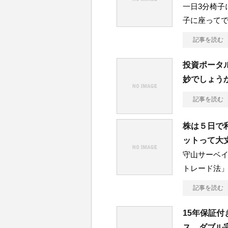
一日3分椅子
子に座って
記事を読む
投資ポータル
妙でしょう
記事を読む
株は５日で
ットって大
守山サーベイ
トレード法
記事を読む
15年保証付
ス ダブル