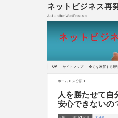
ネットビジネス再
Just another WordPress site
TOP
サイトマップ
全てを凌駕する最
ホーム
>
未分類
>
人を勝たせて自
安心できないの
公開日：
2016/12/19
:
未分類