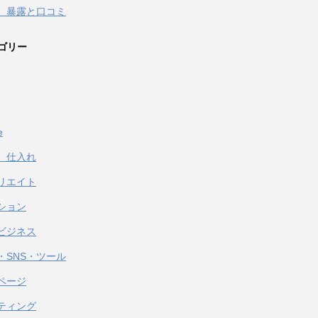
 暴露と口コミ
ゴリー
e
、仕入れ
リエイト
ション
ビジネス
・SNS・ツール
ページ
ティング