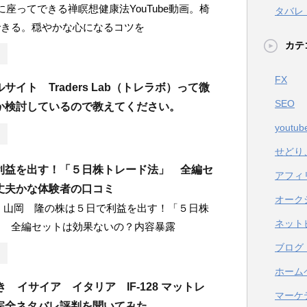
に座ってできる禅瞑想健康法YouTube動画。椅
タバレ
できる。穏やかな心になるコツを
カテ
FX
サイト Traders Lab（トレラボ）って微
SEO
か検討しているので教えてください。
youtub
せどり
利益を出す！「５日株トレード法」 全編セ
アフィ
丈夫かな体験者の口コミ
オーク
 山岡 隆の株は５日で利益を出す！「５日株
ネット
」 全編セットは効果ないの？内容暴露
ブログ
ホーム
き イサイア イタリア IF-128 マットレ
マーケ
完全ネタバレ評判を聞いてみた。