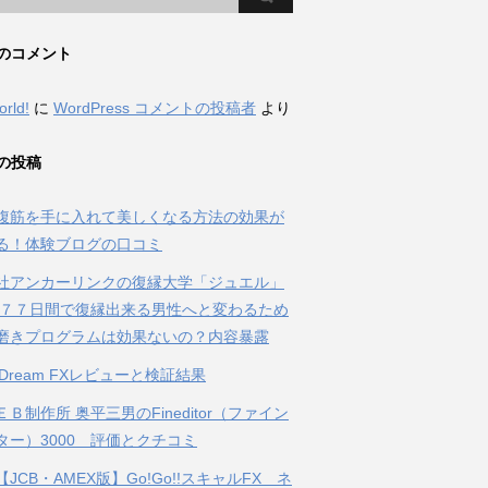
のコメント
orld!
に
WordPress コメントの投稿者
より
の投稿
腹筋を手に入れて美しくなる方法の効果が
る！体験ブログの口コミ
社アンカーリンクの復縁大学「ジュエル」
 ７７日間で復縁出来る男性へと変わるため
磨きプログラムは効果ないの？内容暴露
al Dream FXレビューと検証結果
Ｂ制作所 奥平三男のFineditor（ファイン
ター）3000 評価とクチコミ
JCB・AMEX版】Go!Go!!スキャルFX ネ