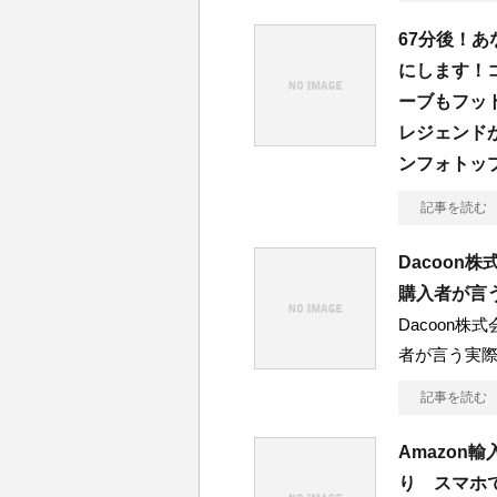
67分後！
にします！
ーブもフッ
レジェンド
ンフォトッ
記事を読む
Dacoon株
購入者が言
Dacoon株式
者が言う実際
記事を読む
Amazon
り スマホ