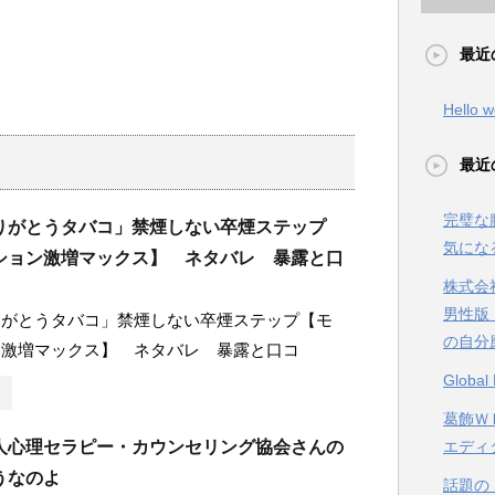
最近
Hello w
最近
完璧な
りがとうタバコ」禁煙しない卒煙ステップ
気にな
ション激増マックス】 ネタバレ 暴露と口
株式会
男性版
りがとうタバコ」禁煙しない卒煙ステップ【モ
の自分
ン激増マックス】 ネタバレ 暴露と口コ
Glob
葛飾ＷＥ
人心理セラピー・カウンセリング協会さんの
エディ
うなのよ
話題の【