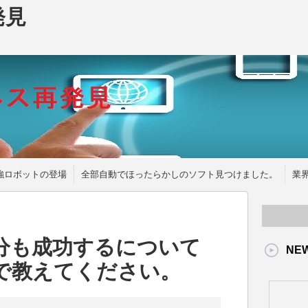
発見
強ロボットの登場
全部自動でほったらかしのソフト見つけました。
業
分も成功するについて
NE
で教えてください。