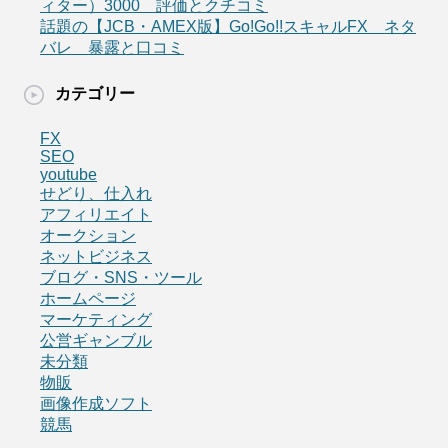
ィター）3000 評価とクチコミ
話題の【JCB・AMEX版】Go!Go!!スキャルFX ネタ
バレ 暴露と口コミ
カテゴリー
FX
SEO
youtube
せどり、仕入れ
アフィリエイト
オークション
ネットビジネス
ブログ・SNS・ツール
ホームページ
マーケティング
公営ギャンブル
未分類
物販
画像作成ソフト
競馬