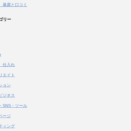
 暴露と口コミ
ゴリー
e
、仕入れ
リエイト
ション
ビジネス
・SNS・ツール
ページ
ティング