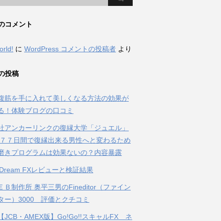
のコメント
orld!
に
WordPress コメントの投稿者
より
の投稿
腹筋を手に入れて美しくなる方法の効果が
る！体験ブログの口コミ
社アンカーリンクの復縁大学「ジュエル」
 ７７日間で復縁出来る男性へと変わるため
磨きプログラムは効果ないの？内容暴露
al Dream FXレビューと検証結果
Ｂ制作所 奥平三男のFineditor（ファイン
ター）3000 評価とクチコミ
JCB・AMEX版】Go!Go!!スキャルFX ネ