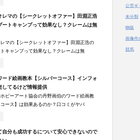
公営ギ
オレマの【シークレットオファー】田淵正浩
未分類
ブートキャンプって効果なし？クレームは無
物販
画像作
オレマの【シークレットオファー】田淵正浩の
競馬
ートキャンプって効果なし？クレームは無
ワード絵画教本【シルバーコース】インフォ
売してるけど情報提供
ルホビーアート協会の丹野画伯のワード絵画教
ーコース】は効果あるのか？口コミがヤバ
て自分も成功するについて安心できないので