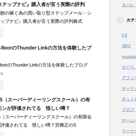
ステップナビ』購入者が言う実際の評判
タバレ
風館の稼ぐ為の買い取り型ステップメール・シ
カテ
テップナビ』購入者が言う実際の評判株式
FX
SEO
-floorのThunder Linkの方法を体験したブ
youtub
floorのThunder Linkの方法を体験したブログ
せどり
kっ
アフィ
オーク
ネット
DS（スーパーディーリングスクール）の有
モンが評価されてる 怪しい噂？
ブログ
S（スーパーディーリングスクール）の有限会
ホーム
評価されてる 怪しい噂？宮﨑正のS
マーケ