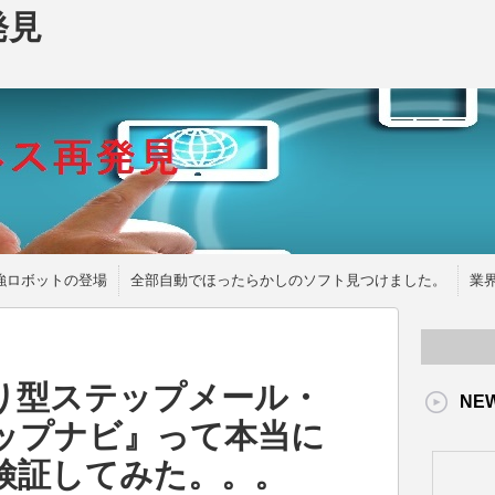
発見
強ロボットの登場
全部自動でほったらかしのソフト見つけました。
業
り型ステップメール・
NE
ップナビ』って本当に
検証してみた。。。