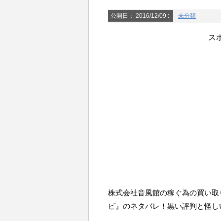
公開日：
2016/12/09
:
未分類
ス
株式会社音風館の稼ぐ為の買い取
ビ』のネタバレ！黒い評判と怪し