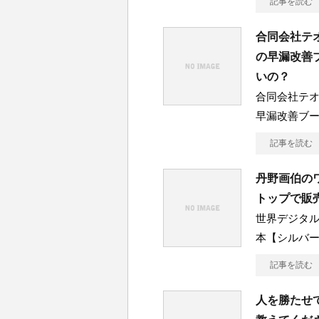
記事を読む
合同会社テ
の早漏改善
いの？
合同会社テ
早漏改善ブ
記事を読む
丹野画伯の
トップで販
世界デジタ
本【シルバ
記事を読む
人を勝たせ