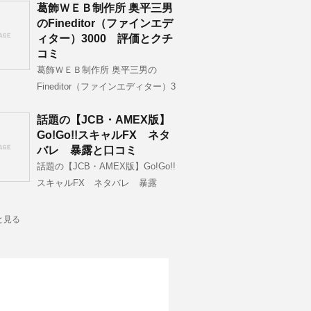
葛飾ＷＥＢ制作所 奥平三男
のFineditor（ファインエデ
ィター）3000 評価とクチ
コミ
葛飾ＷＥＢ制作所 奥平三男の
Fineditor（ファインエディター）3
話題の【JCB・AMEX版】
Go!Go!!スキャルFX ネタ
バレ 暴露と口コミ
話題の【JCB・AMEX版】Go!Go!!
スキャルFX ネタバレ 暴露
と見る