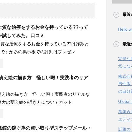
最近
上質な治療をするお金を持っている??って
Hello w
か試してみた。口コミ
質な治療をするお金を持っている??は詐欺と
最近
当ですかあの掲示板での評判はプレゼン
完璧な
気にな
株式会
の萌え絵の描き方 怪しい噂！実践者のリア
男性版
の自分
萌え絵の描き方 怪しい噂！実践者のリアルな
Glob
幸大の萌え絵の描き方についてネット
葛飾ＷＥ
エディ
風館の稼ぐ為の買い取り型ステップメール・
話題の【