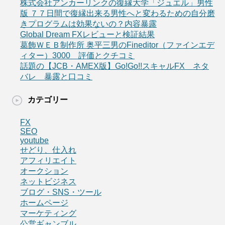
株式会社アンカーリンクの復縁大学「ジュエル」男性
版 ７７日間で復縁出来る男性へと変わるための自分磨
きプログラムは効果ないの？内容暴露
Global Dream FXレビューと検証結果
葛飾ＷＥＢ制作所 奥平三男のFineditor（ファインエデ
ィター）3000 評価とクチコミ
話題の【JCB・AMEX版】Go!Go!!スキャルFX ネタ
バレ 暴露と口コミ
カテゴリー
FX
SEO
youtube
せどり、仕入れ
アフィリエイト
オークション
ネットビジネス
ブログ・SNS・ツール
ホームページ
マーケティング
公営ギャンブル