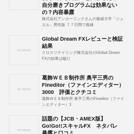
自分磨きプログラムは効果ない
の？内容暴露
株式会社アンカーリンクさんの復縁大学「ジュ
エル」男性版 ７７日間で復縁
Global Dream FXレビューと検証
結果
クロスリテイリング株式会社のGlobal Dream
FXの効果は嘘だ
葛飾ＷＥＢ制作所 奥平三男の
Fineditor（ファインエディター）
3000 評価とクチコミ
葛飾ＷＥＢ制作所 奥平三男のFineditor（ファイ
ンエディター）3
話題の【JCB・AMEX版】
Go!Go!!スキャルFX ネタバレ
暴露と口コミ