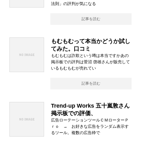
法則」の評判が気になる
記事を読む
もむもむって本当かどうか試し
てみた。口コミ
もむもむは詐欺という噂は本当ですかあの
掲示板での評判は菅沼 啓雄さんが販売して
いるもむもむが売れてい
記事を読む
Trend-up Works 五十嵐敦さん
掲示板での評価、
広告ローテーションツールＣＭローターＰ
ｒｏ → お好きな広告をランダム表示す
るツール。複数の広告枠で