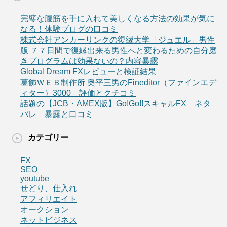
完璧な腹筋を手に入れて美しくなる方法の効果が気に
なる！体験ブログの口コミ
株式会社アンカーリンクの復縁大学「ジュエル」男性
版 ７７日間で復縁出来る男性へと変わるための自分磨
きプログラムは効果ないの？内容暴露
Global Dream FXレビューと検証結果
葛飾ＷＥＢ制作所 奥平三男のFineditor（ファインエデ
ィター）3000 評価とクチコミ
話題の【JCB・AMEX版】Go!Go!!スキャルFX ネタ
バレ 暴露と口コミ
カテゴリー
FX
SEO
youtube
せどり、仕入れ
アフィリエイト
オークション
ネットビジネス